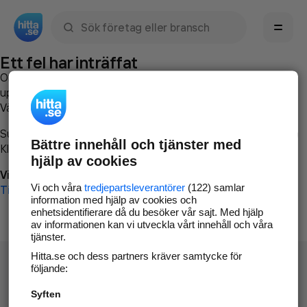
Sök namn, gata, ort, telefon, företag, sökord
Ett fel har inträffat
Om du vill kan du
kontakta hitta.se
och beskriva hur felet
uppstod så att vi lättare och snabbare kan avhjälpa det.
Vänligen försök med följande:
Surfa till
www.hitta.se
Bättre innehåll och tjänster med
Klicka på
Tillbaka-knappen
i webbläsaren och försök igen
hjälp av cookies
Vi beklagar besväret!
Vi och våra
tredjepartsleverantörer
(122) samlar
Till startsidan
information med hjälp av cookies och
enhetsidentifierare då du besöker vår sajt. Med hjälp
av informationen kan vi utveckla vårt innehåll och våra
tjänster.
Hitta.se och dess partners kräver samtycke för
följande:
Syften
Hitta.se - Gratis nummerupplysning.