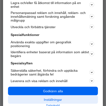
Lagra och/eller få åtkomst till information på en
Sök företag, personer och platser.
enhet
Personanpassad reklam och innehåll, reklam- och
Hitta telefonnummer, adresser, företagsinfo mm.
innehållsmätning samt forskning angående
målgrupp
Utveckla och förbättra tjänster
Marknadsför företaget
på hitta.se
Specialfunktioner
Använda exakta uppgifter om geografisk
Kom igång och annonsera mot
positionering
nya kunder och
Identifiera enheter baserat på information som aktivt
samarbetspartners nära dig.
begärs
Läs mer här
Specialsyften
Säkerställa säkerhet, förhindra och upptäcka
Alla kategorier
Populära sökningar
bedrägerier samt åtgärda fel
Leverera och visa reklam och innehåll
API & Kartor
Annonsera
Logga in
Integritet
Godkänn alla
Om oss
Nödnummer
Inställningar
Dataskydd