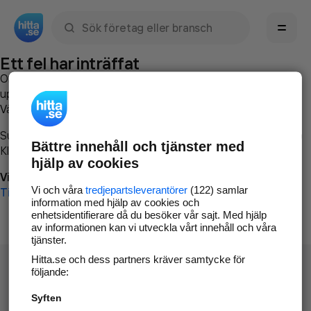
Sök namn, gata, ort, telefon, företag, sökord
Ett fel har inträffat
Om du vill kan du
kontakta hitta.se
och beskriva hur felet
uppstod så att vi lättare och snabbare kan avhjälpa det.
Vänligen försök med följande:
Surfa till
www.hitta.se
Bättre innehåll och tjänster med
Klicka på
Tillbaka-knappen
i webbläsaren och försök igen
hjälp av cookies
Vi beklagar besväret!
Vi och våra
tredjepartsleverantörer
(122) samlar
Till startsidan
information med hjälp av cookies och
enhetsidentifierare då du besöker vår sajt. Med hjälp
av informationen kan vi utveckla vårt innehåll och våra
tjänster.
Hitta.se och dess partners kräver samtycke för
följande:
Syften
Hitta.se - Gratis nummerupplysning.