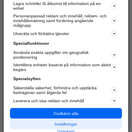
Lagra och/eller få åtkomst till information på en
Sök företag, personer och platser.
enhet
Personanpassad reklam och innehåll, reklam- och
Hitta telefonnummer, adresser, företagsinfo mm.
innehållsmätning samt forskning angående
målgrupp
Utveckla och förbättra tjänster
Marknadsför företaget
på hitta.se
Specialfunktioner
Använda exakta uppgifter om geografisk
Kom igång och annonsera mot
positionering
nya kunder och
Identifiera enheter baserat på information som aktivt
samarbetspartners nära dig.
begärs
Läs mer här
Specialsyften
Säkerställa säkerhet, förhindra och upptäcka
Alla kategorier
Populära sökningar
bedrägerier samt åtgärda fel
Leverera och visa reklam och innehåll
API & Kartor
Annonsera
Logga in
Integritet
Godkänn alla
Om oss
Nödnummer
Inställningar
Dataskydd