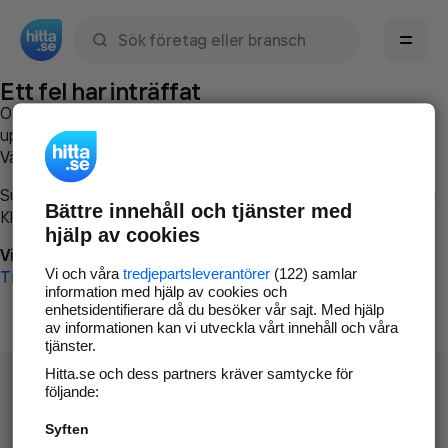
Sök namn, gata, ort, telefon, företag, sökord
Ett fel har inträffat
Om du vill kan du
kontakta hitta.se
och beskriva hur felet
uppstod så att vi lättare och snabbare kan avhjälpa det.
Vänligen försök med följande:
Surfa till
www.hitta.se
Bättre innehåll och tjänster med
Klicka på
Tillbaka-knappen
i webbläsaren och försök igen
hjälp av cookies
Vi beklagar besväret!
Vi och våra
tredjepartsleverantörer
(122) samlar
Till startsidan
information med hjälp av cookies och
enhetsidentifierare då du besöker vår sajt. Med hjälp
av informationen kan vi utveckla vårt innehåll och våra
tjänster.
Hitta.se och dess partners kräver samtycke för
följande:
Syften
Hitta.se - Gratis nummerupplysning.