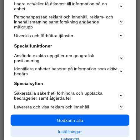
Lagra och/eller få åtkomst till information på en
Sök företag, personer och platser.
enhet
Personanpassad reklam och innehåll, reklam- och
Hitta telefonnummer, adresser, företagsinfo mm.
innehållsmätning samt forskning angående
målgrupp
Utveckla och förbättra tjänster
Marknadsför företaget
på hitta.se
Specialfunktioner
Använda exakta uppgifter om geografisk
Kom igång och annonsera mot
positionering
nya kunder och
Identifiera enheter baserat på information som aktivt
samarbetspartners nära dig.
begärs
Läs mer här
Specialsyften
Säkerställa säkerhet, förhindra och upptäcka
Alla kategorier
Populära sökningar
bedrägerier samt åtgärda fel
Leverera och visa reklam och innehåll
API & Kartor
Annonsera
Logga in
Integritet
Godkänn alla
Om oss
Nödnummer
Inställningar
Dataskydd