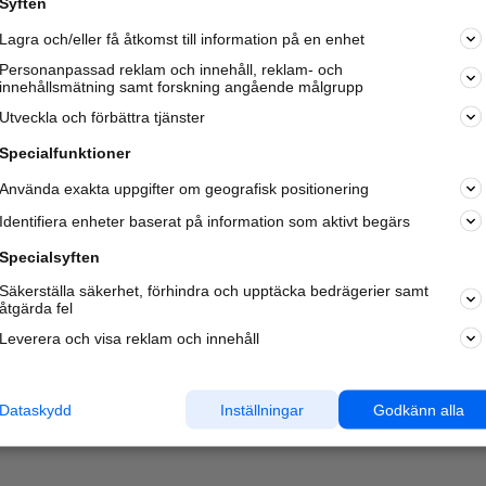
Syften
Kom igång och annonsera mot
Lagra och/eller få åtkomst till information på en enhet
nya kunder och
samarbetspartners nära dig.
Personanpassad reklam och innehåll, reklam- och
innehållsmätning samt forskning angående målgrupp
Läs mer här
Utveckla och förbättra tjänster
Specialfunktioner
Använda exakta uppgifter om geografisk positionering
Identifiera enheter baserat på information som aktivt begärs
Specialsyften
Säkerställa säkerhet, förhindra och upptäcka bedrägerier samt
åtgärda fel
Leverera och visa reklam och innehåll
Dataskydd
Inställningar
Godkänn alla