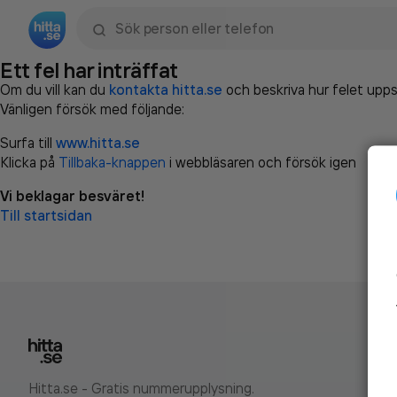
Sök namn, gata, ort, telefon, företag, sökord
Ett fel har inträffat
Om du vill kan du
kontakta hitta.se
och beskriva hur felet upps
Vänligen försök med följande:
Surfa till
www.hitta.se
Klicka på
Tillbaka-knappen
i webbläsaren och försök igen
Vi beklagar besväret!
Till startsidan
Hitta.se - Gratis nummerupplysning.