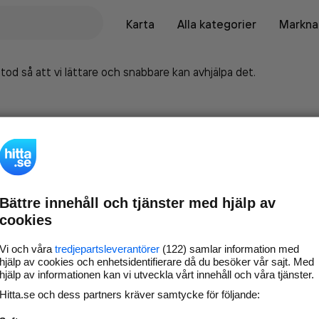
Karta
Alla kategorier
Marknad
tod så att vi lättare och snabbare kan avhjälpa det.
Bättre innehåll och tjänster med hjälp av
cookies
Vi och våra
tredjepartsleverantörer
(122) samlar information med
hjälp av cookies och enhetsidentifierare då du besöker vår sajt. Med
hjälp av informationen kan vi utveckla vårt innehåll och våra tjänster.
Marknadsför företaget på
Hitta.se och dess partners kräver samtycke för följande:
hitta.se