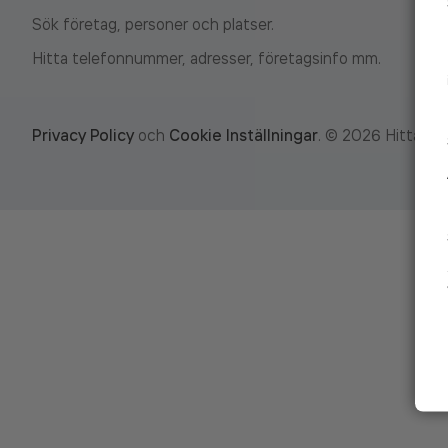
Sök företag, personer och platser.
Hitta telefonnummer, adresser, företagsinfo mm.
Privacy Policy
och
Cookie Inställningar
.
©
2026
Hitta.se