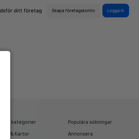
sför ditt företag
Skapa företagskonto
Logga in
Alla kategorier
Populära sökningar
API & Kartor
Annonsera