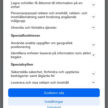
Lagra och/eller få åtkomst till information på en
Sök företag, personer och platser.
enhet
Personanpassad reklam och innehåll, reklam- och
Hitta telefonnummer, adresser, företagsinfo mm.
innehållsmätning samt forskning angående
målgrupp
Utveckla och förbättra tjänster
Marknadsför företaget
på hitta.se
Specialfunktioner
Använda exakta uppgifter om geografisk
Kom igång och annonsera mot
positionering
nya kunder och
Identifiera enheter baserat på information som aktivt
samarbetspartners nära dig.
begärs
Läs mer här
Specialsyften
Säkerställa säkerhet, förhindra och upptäcka
Alla kategorier
Populära sökningar
bedrägerier samt åtgärda fel
Leverera och visa reklam och innehåll
API & Kartor
Annonsera
Logga in
Integritet
Godkänn alla
Om oss
Nödnummer
Inställningar
Dataskydd