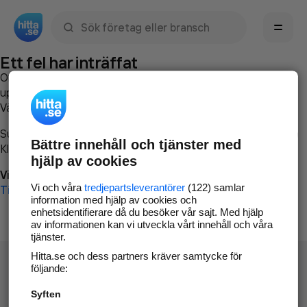
Sök namn, gata, ort, telefon, företag, sökord
Ett fel har inträffat
Om du vill kan du
kontakta hitta.se
och beskriva hur felet
uppstod så att vi lättare och snabbare kan avhjälpa det.
Vänligen försök med följande:
Surfa till
www.hitta.se
Bättre innehåll och tjänster med
Klicka på
Tillbaka-knappen
i webbläsaren och försök igen
hjälp av cookies
Vi beklagar besväret!
Vi och våra
tredjepartsleverantörer
(122) samlar
Till startsidan
information med hjälp av cookies och
enhetsidentifierare då du besöker vår sajt. Med hjälp
av informationen kan vi utveckla vårt innehåll och våra
tjänster.
Hitta.se och dess partners kräver samtycke för
följande:
Syften
Hitta.se - Gratis nummerupplysning.