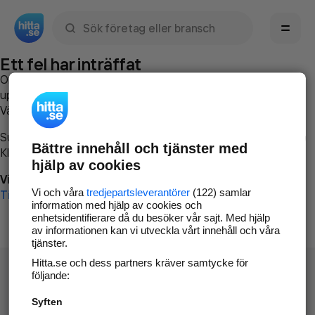
Sök namn, gata, ort, telefon, företag, sökord
Ett fel har inträffat
Om du vill kan du
kontakta hitta.se
och beskriva hur felet
uppstod så att vi lättare och snabbare kan avhjälpa det.
Vänligen försök med följande:
Surfa till
www.hitta.se
Bättre innehåll och tjänster med
Klicka på
Tillbaka-knappen
i webbläsaren och försök igen
hjälp av cookies
Vi beklagar besväret!
Vi och våra
tredjepartsleverantörer
(122) samlar
Till startsidan
information med hjälp av cookies och
enhetsidentifierare då du besöker vår sajt. Med hjälp
av informationen kan vi utveckla vårt innehåll och våra
tjänster.
Hitta.se och dess partners kräver samtycke för
följande:
Syften
Hitta.se - Gratis nummerupplysning.