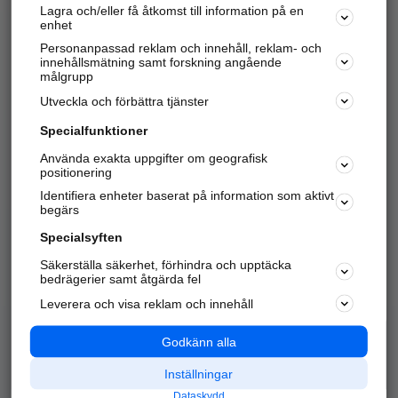
Lagra och/eller få åtkomst till information på en
Sök företag, personer och platser.
enhet
Personanpassad reklam och innehåll, reklam- och
Hitta telefonnummer, adresser, företagsinfo mm.
innehållsmätning samt forskning angående
målgrupp
Utveckla och förbättra tjänster
Marknadsför företaget
på hitta.se
Specialfunktioner
Använda exakta uppgifter om geografisk
Kom igång och annonsera mot
positionering
nya kunder och
Identifiera enheter baserat på information som aktivt
samarbetspartners nära dig.
begärs
Läs mer här
Specialsyften
Säkerställa säkerhet, förhindra och upptäcka
Alla kategorier
Populära sökningar
bedrägerier samt åtgärda fel
Leverera och visa reklam och innehåll
API & Kartor
Annonsera
Logga in
Integritet
Godkänn alla
Om oss
Nödnummer
Inställningar
Dataskydd