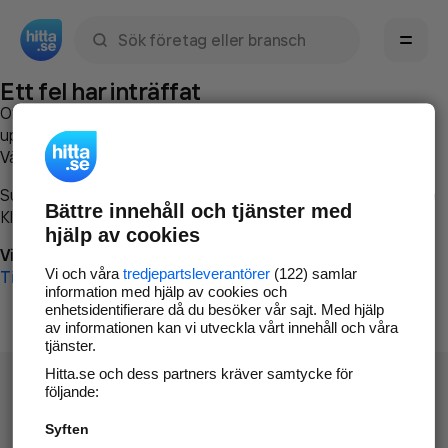
Sök namn, gata, ort, telefon, företag, sökord
Ett fel har inträffat
Om du vill kan du
kontakta hitta.se
och beskriva hur felet
uppstod så att vi lättare och snabbare kan avhjälpa det.
Vänligen försök med följande:
Surfa till
www.hitta.se
Bättre innehåll och tjänster med
Klicka på
Tillbaka-knappen
i webbläsaren och försök igen
hjälp av cookies
Vi beklagar besväret!
Vi och våra
tredjepartsleverantörer
(122) samlar
Till startsidan
information med hjälp av cookies och
enhetsidentifierare då du besöker vår sajt. Med hjälp
av informationen kan vi utveckla vårt innehåll och våra
tjänster.
Hitta.se och dess partners kräver samtycke för
följande:
Syften
Hitta.se - Gratis nummerupplysning.