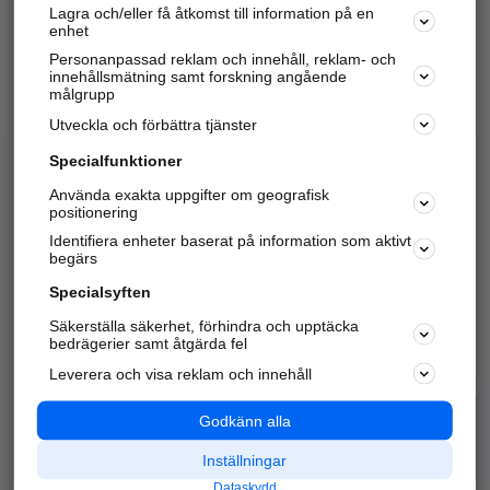
Lagra och/eller få åtkomst till information på en
Sök företag, personer och platser.
enhet
Personanpassad reklam och innehåll, reklam- och
Hitta telefonnummer, adresser, företagsinfo mm.
innehållsmätning samt forskning angående
målgrupp
Utveckla och förbättra tjänster
Marknadsför företaget
på hitta.se
Specialfunktioner
Använda exakta uppgifter om geografisk
Kom igång och annonsera mot
positionering
nya kunder och
Identifiera enheter baserat på information som aktivt
samarbetspartners nära dig.
begärs
Läs mer här
Specialsyften
Säkerställa säkerhet, förhindra och upptäcka
Alla kategorier
Populära sökningar
bedrägerier samt åtgärda fel
Leverera och visa reklam och innehåll
API & Kartor
Annonsera
Logga in
Integritet
Godkänn alla
Om oss
Nödnummer
Inställningar
Dataskydd