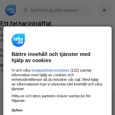
Sök namn, gata, ort, telefon, företag, sökord
Ett fel har inträffat
Om du vill kan du
kontakta hitta.se
och beskriva hur felet
uppstod så att vi lättare och snabbare kan avhjälpa det.
Vänligen försök med följande:
Surfa till
www.hitta.se
Bättre innehåll och tjänster med
Klicka på
Tillbaka-knappen
i webbläsaren och försök igen
hjälp av cookies
Vi beklagar besväret!
Vi och våra
tredjepartsleverantörer
(122) samlar
Till startsidan
information med hjälp av cookies och
enhetsidentifierare då du besöker vår sajt. Med hjälp
av informationen kan vi utveckla vårt innehåll och våra
tjänster.
Hitta.se och dess partners kräver samtycke för
följande:
Syften
Hitta.se - Gratis nummerupplysning.