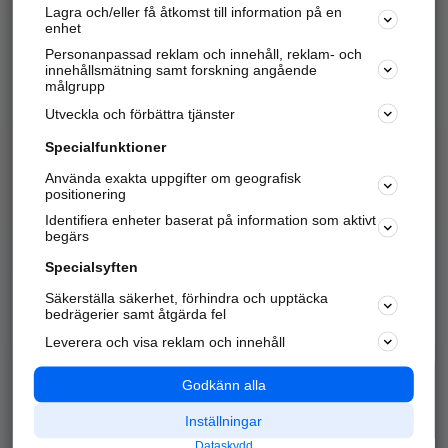
Lagra och/eller få åtkomst till information på en
Sök företag, personer och platser.
enhet
Personanpassad reklam och innehåll, reklam- och
Hitta telefonnummer, adresser, företagsinfo mm.
innehållsmätning samt forskning angående
målgrupp
Utveckla och förbättra tjänster
Marknadsför företaget
på hitta.se
Specialfunktioner
Använda exakta uppgifter om geografisk
Kom igång och annonsera mot
positionering
nya kunder och
Identifiera enheter baserat på information som aktivt
samarbetspartners nära dig.
begärs
Läs mer här
Specialsyften
Säkerställa säkerhet, förhindra och upptäcka
Alla kategorier
Populära sökningar
bedrägerier samt åtgärda fel
Leverera och visa reklam och innehåll
API & Kartor
Annonsera
Logga in
Integritet
Godkänn alla
Om oss
Nödnummer
Inställningar
Dataskydd