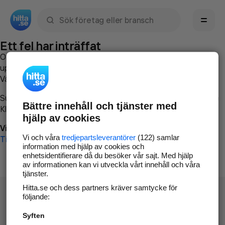
Sök namn, gata, ort, telefon, företag, sökord
Ett fel har inträffat
Om du vill kan du
kontakta hitta.se
och beskriva hur felet
uppstod så att vi lättare och snabbare kan avhjälpa det.
Vänligen försök med följande:
Surfa till
www.hitta.se
Bättre innehåll och tjänster med
Klicka på
Tillbaka-knappen
i webbläsaren och försök igen
hjälp av cookies
Vi beklagar besväret!
Vi och våra
tredjepartsleverantörer
(122) samlar
Till startsidan
information med hjälp av cookies och
enhetsidentifierare då du besöker vår sajt. Med hjälp
av informationen kan vi utveckla vårt innehåll och våra
tjänster.
Hitta.se och dess partners kräver samtycke för
följande:
Syften
Hitta.se - Gratis nummerupplysning.