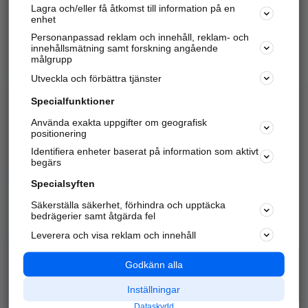
Lagra och/eller få åtkomst till information på en
Sök företag, personer och platser.
enhet
Personanpassad reklam och innehåll, reklam- och
Hitta telefonnummer, adresser, företagsinfo mm.
innehållsmätning samt forskning angående
målgrupp
Utveckla och förbättra tjänster
Marknadsför företaget
på hitta.se
Specialfunktioner
Använda exakta uppgifter om geografisk
Kom igång och annonsera mot
positionering
nya kunder och
Identifiera enheter baserat på information som aktivt
samarbetspartners nära dig.
begärs
Läs mer här
Specialsyften
Säkerställa säkerhet, förhindra och upptäcka
Alla kategorier
Populära sökningar
bedrägerier samt åtgärda fel
Leverera och visa reklam och innehåll
API & Kartor
Annonsera
Logga in
Integritet
Godkänn alla
Om oss
Nödnummer
Inställningar
Dataskydd