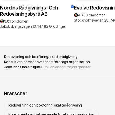
Nordins Rådgivnings- Och
Evolve Redovisnin
Redovisningsbyrå AB
4.7
30
omdömen
Stockholmsvägen 28,
74
5.0
1
omdömen
Jakobsbergsvägen 13,
147 92
Grödinge
Redovisning och bokföring; skatterådgivning
Konsultverksamhet avseende företags organisation
Jämtlands län
Stugun
Gun Fahlander Projekttjänster
Branscher
Redovisning och bokföring; skatterådgivning
Konsultverksamhet avseende företags organisation