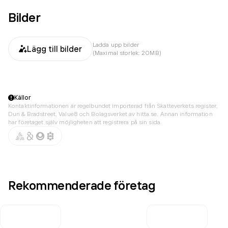
Bilder
Ladda upp bilder
Lägg till bilder
(Maximal storlek: 20MB)
Källor
Kontaktinformationen är regelbundet importerad från Skatteverkets register,
Dun & Bradstreet, Value8 och Bolagsverket av hitta.se. Annan information
har företaget själv möjligheten att registrera på sin sida.
Rekommenderade företag