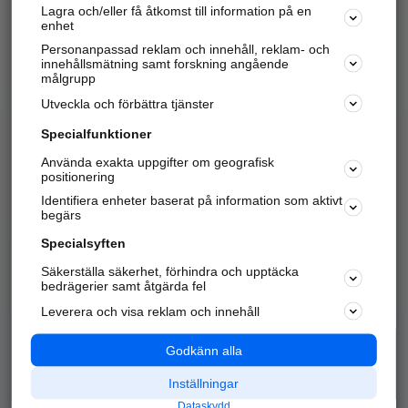
Lagra och/eller få åtkomst till information på en
Sök företag, personer och platser.
enhet
Personanpassad reklam och innehåll, reklam- och
Hitta telefonnummer, adresser, företagsinfo mm.
innehållsmätning samt forskning angående
målgrupp
Utveckla och förbättra tjänster
Marknadsför företaget
på hitta.se
Specialfunktioner
Använda exakta uppgifter om geografisk
Kom igång och annonsera mot
positionering
nya kunder och
Identifiera enheter baserat på information som aktivt
samarbetspartners nära dig.
begärs
Läs mer här
Specialsyften
Säkerställa säkerhet, förhindra och upptäcka
Alla kategorier
Populära sökningar
bedrägerier samt åtgärda fel
Leverera och visa reklam och innehåll
API & Kartor
Annonsera
Logga in
Integritet
Godkänn alla
Om oss
Nödnummer
Inställningar
Dataskydd