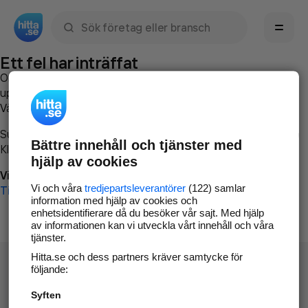
Sök namn, gata, ort, telefon, företag, sökord
Ett fel har inträffat
Om du vill kan du
kontakta hitta.se
och beskriva hur felet
uppstod så att vi lättare och snabbare kan avhjälpa det.
Vänligen försök med följande:
Surfa till
www.hitta.se
Bättre innehåll och tjänster med
Klicka på
Tillbaka-knappen
i webbläsaren och försök igen
hjälp av cookies
Vi beklagar besväret!
Vi och våra
tredjepartsleverantörer
(122) samlar
Till startsidan
information med hjälp av cookies och
enhetsidentifierare då du besöker vår sajt. Med hjälp
av informationen kan vi utveckla vårt innehåll och våra
tjänster.
Hitta.se och dess partners kräver samtycke för
följande:
Syften
Hitta.se - Gratis nummerupplysning.