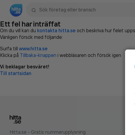
Sök namn, gata, ort, telefon, företag, sökord
Ett fel har inträffat
Om du vill kan du
kontakta hitta.se
och beskriva hur felet upps
Vänligen försök med följande:
Surfa till
www.hitta.se
Klicka på
Tillbaka-knappen
i webbläsaren och försök igen
Vi beklagar besväret!
Till startsidan
Hitta.se - Gratis nummerupplysning.