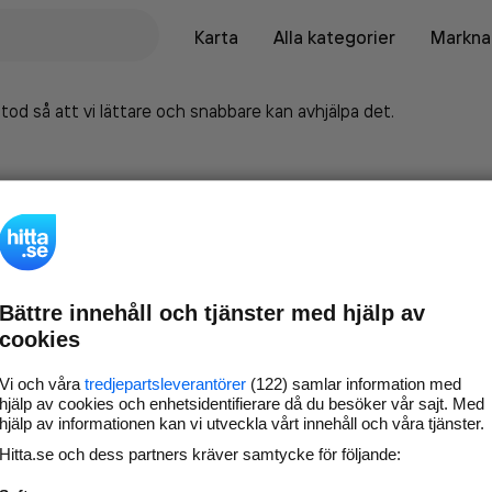
Karta
Alla kategorier
Marknad
tod så att vi lättare och snabbare kan avhjälpa det.
Bättre innehåll och tjänster med hjälp av
cookies
Vi och våra
tredjepartsleverantörer
(122) samlar information med
hjälp av cookies och enhetsidentifierare då du besöker vår sajt. Med
hjälp av informationen kan vi utveckla vårt innehåll och våra tjänster.
Marknadsför företaget på
Hitta.se och dess partners kräver samtycke för följande:
hitta.se