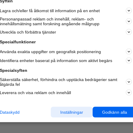
Syften
Kom igång och annonsera mot
Lagra och/eller få åtkomst till information på en enhet
nya kunder och
samarbetspartners nära dig.
Personanpassad reklam och innehåll, reklam- och
innehållsmätning samt forskning angående målgrupp
Läs mer här
Utveckla och förbättra tjänster
Specialfunktioner
Använda exakta uppgifter om geografisk positionering
Identifiera enheter baserat på information som aktivt begärs
Specialsyften
Säkerställa säkerhet, förhindra och upptäcka bedrägerier samt
åtgärda fel
Leverera och visa reklam och innehåll
Dataskydd
Inställningar
Godkänn alla