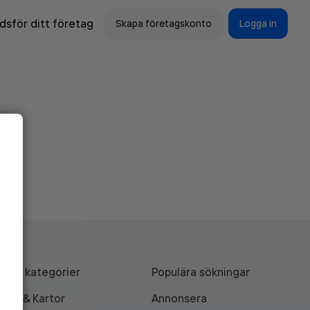
sför ditt företag
Skapa företagskonto
Logga in
Alla kategorier
Populära sökningar
API & Kartor
Annonsera