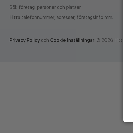
Sök företag, personer och platser.
Hitta telefonnummer, adresser, företagsinfo mm.
Privacy Policy
och
Cookie Inställningar
.
©
2026
Hitta.se