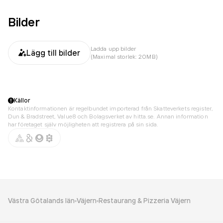
Bilder
Ladda upp bilder
Lägg till bilder
(Maximal storlek: 20MB)
Källor
Kontaktinformationen är regelbundet importerad från Skatteverkets register,
Dun & Bradstreet, Value8 och Bolagsverket av hitta.se. Annan information
har företaget själv möjligheten att registrera på sin sida.
Västra Götalands län
Väjern
Restaurang & Pizzeria Väjern