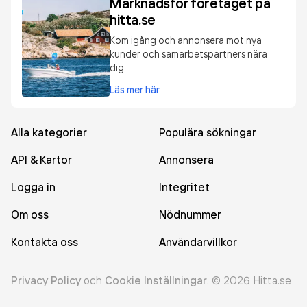
Marknadsför företaget på
hitta.se
Kom igång och annonsera mot nya
kunder och samarbetspartners nära
dig.
Läs mer här
Alla kategorier
Populära sökningar
API & Kartor
Annonsera
Logga in
Integritet
Om oss
Nödnummer
Kontakta oss
Användarvillkor
Privacy Policy
och
Cookie Inställningar
.
©
2026
Hitta.se