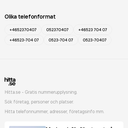
Olika telefonformat
+4652370407
052370407
+46523 704 07
+46523-704 07
0523-704 07
0523-70407
Hitta.se - Gratis nummerupplysning.
Sök företag, personer och platser.
Hitta telefonnummer, adresser, företagsinfo mm.