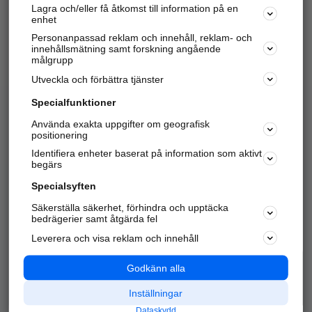
Lagra och/eller få åtkomst till information på en
Sök företag, personer och platser.
enhet
Personanpassad reklam och innehåll, reklam- och
Hitta telefonnummer, adresser, företagsinfo mm.
innehållsmätning samt forskning angående
målgrupp
Utveckla och förbättra tjänster
Marknadsför företaget
på hitta.se
Specialfunktioner
Använda exakta uppgifter om geografisk
Kom igång och annonsera mot
positionering
nya kunder och
Identifiera enheter baserat på information som aktivt
samarbetspartners nära dig.
begärs
Läs mer här
Specialsyften
Säkerställa säkerhet, förhindra och upptäcka
Alla kategorier
Populära sökningar
bedrägerier samt åtgärda fel
Leverera och visa reklam och innehåll
API & Kartor
Annonsera
Logga in
Integritet
Godkänn alla
Om oss
Nödnummer
Inställningar
Dataskydd