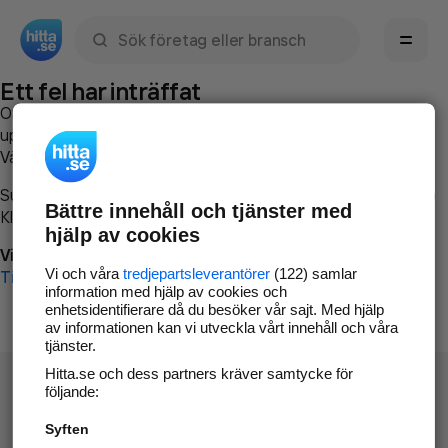
Sök namn, gata, ort, telefon, företag, sökord
Ett fel har inträffat
Om du vill kan du
kontakta hitta.se
och beskriva hur felet
uppstod så att vi lättare och snabbare kan avhjälpa det.
Vänligen försök med följande:
Surfa till
www.hitta.se
Bättre innehåll och tjänster med
Klicka på
Tillbaka-knappen
i webbläsaren och försök igen
hjälp av cookies
Vi beklagar besväret!
Vi och våra
tredjepartsleverantörer
(122) samlar
Till startsidan
information med hjälp av cookies och
enhetsidentifierare då du besöker vår sajt. Med hjälp
av informationen kan vi utveckla vårt innehåll och våra
tjänster.
Hitta.se och dess partners kräver samtycke för
följande:
Syften
Hitta.se - Gratis nummerupplysning.