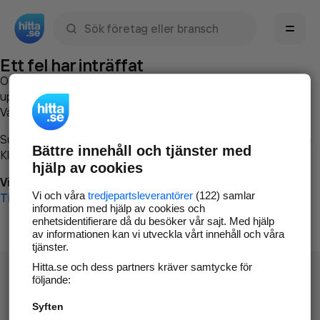
Sök namn, gata, ort, telefon, företag, sökord
Ett fel har inträffat
Om du vill kan du
kontakta hitta.se
och beskriva hur felet
uppstod så att vi lättare och snabbare kan avhjälpa det.
Vänligen försök med följande:
Surfa till
www.hitta.se
Bättre innehåll och tjänster med
Klicka på
Tillbaka-knappen
i webbläsaren och försök igen
hjälp av cookies
Vi beklagar besväret!
Vi och våra
tredjepartsleverantörer
(122) samlar
Till startsidan
information med hjälp av cookies och
enhetsidentifierare då du besöker vår sajt. Med hjälp
av informationen kan vi utveckla vårt innehåll och våra
tjänster.
Hitta.se och dess partners kräver samtycke för
följande:
Syften
Hitta.se - Gratis nummerupplysning.