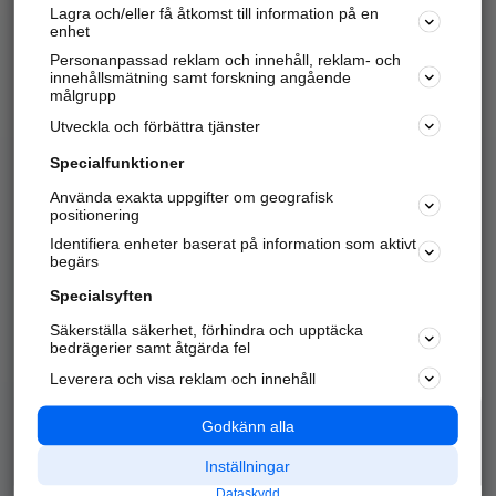
Lagra och/eller få åtkomst till information på en
Sök företag, personer och platser.
enhet
Personanpassad reklam och innehåll, reklam- och
Hitta telefonnummer, adresser, företagsinfo mm.
innehållsmätning samt forskning angående
målgrupp
Utveckla och förbättra tjänster
Marknadsför företaget
på hitta.se
Specialfunktioner
Använda exakta uppgifter om geografisk
Kom igång och annonsera mot
positionering
nya kunder och
Identifiera enheter baserat på information som aktivt
samarbetspartners nära dig.
begärs
Läs mer här
Specialsyften
Säkerställa säkerhet, förhindra och upptäcka
Alla kategorier
Populära sökningar
bedrägerier samt åtgärda fel
Leverera och visa reklam och innehåll
API & Kartor
Annonsera
Logga in
Integritet
Godkänn alla
Om oss
Nödnummer
Inställningar
Dataskydd