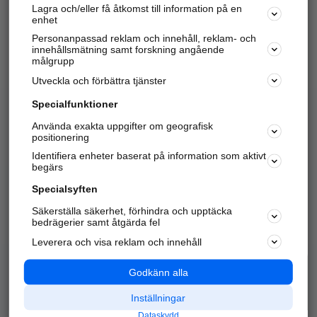
Lagra och/eller få åtkomst till information på en
Sök företag, personer och platser.
enhet
Personanpassad reklam och innehåll, reklam- och
Hitta telefonnummer, adresser, företagsinfo mm.
innehållsmätning samt forskning angående
målgrupp
Utveckla och förbättra tjänster
Marknadsför företaget
på hitta.se
Specialfunktioner
Använda exakta uppgifter om geografisk
Kom igång och annonsera mot
positionering
nya kunder och
Identifiera enheter baserat på information som aktivt
samarbetspartners nära dig.
begärs
Läs mer här
Specialsyften
Säkerställa säkerhet, förhindra och upptäcka
Alla kategorier
Populära sökningar
bedrägerier samt åtgärda fel
Leverera och visa reklam och innehåll
API & Kartor
Annonsera
Logga in
Integritet
Godkänn alla
Om oss
Nödnummer
Inställningar
Dataskydd