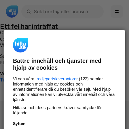
Sök namn, gata, ort, telefon, företag, sökord
Ett fel har inträffat
Om du vill kan du
kontakta hitta.se
och beskriva hur felet
uppstod så att vi lättare och snabbare kan avhjälpa det.
Vänligen försök med följande:
Surfa till
www.hitta.se
Bättre innehåll och tjänster med
Klicka på
Tillbaka-knappen
i webbläsaren och försök igen
hjälp av cookies
Vi beklagar besväret!
Vi och våra
tredjepartsleverantörer
(122) samlar
Till startsidan
information med hjälp av cookies och
enhetsidentifierare då du besöker vår sajt. Med hjälp
av informationen kan vi utveckla vårt innehåll och våra
tjänster.
Hitta.se och dess partners kräver samtycke för
följande:
Syften
Hitta.se - Gratis nummerupplysning.