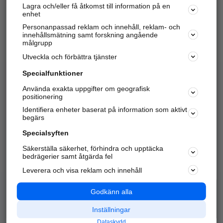
Lagra och/eller få åtkomst till information på en
Sök företag, personer och platser.
enhet
Personanpassad reklam och innehåll, reklam- och
Hitta telefonnummer, adresser, företagsinfo mm.
innehållsmätning samt forskning angående
målgrupp
Utveckla och förbättra tjänster
Marknadsför företaget
på hitta.se
Specialfunktioner
Använda exakta uppgifter om geografisk
Kom igång och annonsera mot
positionering
nya kunder och
Identifiera enheter baserat på information som aktivt
samarbetspartners nära dig.
begärs
Läs mer här
Specialsyften
Säkerställa säkerhet, förhindra och upptäcka
Alla kategorier
Populära sökningar
bedrägerier samt åtgärda fel
Leverera och visa reklam och innehåll
API & Kartor
Annonsera
Logga in
Integritet
Godkänn alla
Om oss
Nödnummer
Inställningar
Dataskydd