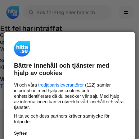
Sök namn, gata, ort, telefon, företag, sökord
Ett fel har inträffat
Om du vill kan du
kontakta hitta.se
och beskriva hur felet
uppstod så att vi lättare och snabbare kan avhjälpa det.
Vänligen försök med följande:
Surfa till
www.hitta.se
Bättre innehåll och tjänster med
Klicka på
Tillbaka-knappen
i webbläsaren och försök igen
hjälp av cookies
Vi beklagar besväret!
Vi och våra
tredjepartsleverantörer
(122) samlar
Till startsidan
information med hjälp av cookies och
enhetsidentifierare då du besöker vår sajt. Med hjälp
av informationen kan vi utveckla vårt innehåll och våra
tjänster.
Hitta.se och dess partners kräver samtycke för
följande:
Syften
Hitta.se - Gratis nummerupplysning.