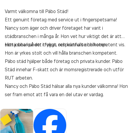
Varmt välkomna till Päbo Städ!
Ett genuint företag med service ut i fingerspetsarna!
Nancy som äger och driver företaget har varit i
städbranschen i många år. Hon vet hur viktigt det är att
sätta sina kunder i fokus och kunna se helheten.
Hon jobbar på ett tryggt, respektfullt och kompetent vis.
Hon är yrkes stolt och vill hålla branschen kompetent.
Päbo städ hjälper både företag och privata kunder. Päbo
Städ innehar F-skatt och är momsregistrerade och utför
RUT arbeten.
Nancy och Päbo Städ hälsar alla nya kunder välkomna! Hon
ser fram emot att få vara en del utav er vardag.