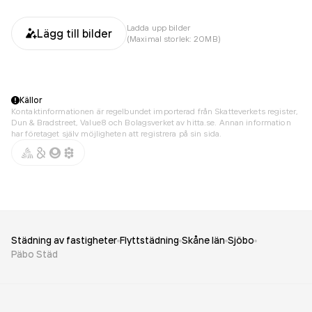
Ladda upp bilder
Lägg till bilder
(Maximal storlek: 20MB)
Källor
Kontaktinformationen är regelbundet importerad från Skatteverkets register,
Dun & Bradstreet, Value8 och Bolagsverket av hitta.se. Annan information
har företaget själv möjligheten att registrera på sin sida.
Städning av fastigheter
Flyttstädning
Skåne län
Sjöbo
Päbo Städ