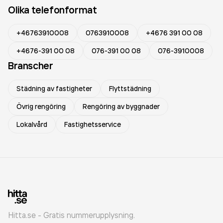
Olika telefonformat
+46763910008
0763910008
+4676 391 00 08
+4676-391 00 08
076-391 00 08
076-3910008
Branscher
Städning av fastigheter
Flyttstädning
Övrig rengöring
Rengöring av byggnader
Lokalvård
Fastighetsservice
Hitta.se - Gratis nummerupplysning.