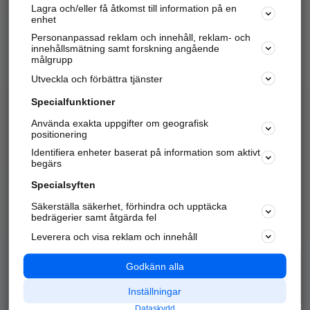
Lagra och/eller få åtkomst till information på en
Sök företag, personer och platser.
enhet
Personanpassad reklam och innehåll, reklam- och
Hitta telefonnummer, adresser, företagsinfo mm.
innehållsmätning samt forskning angående
målgrupp
Utveckla och förbättra tjänster
Marknadsför företaget
på hitta.se
Specialfunktioner
Använda exakta uppgifter om geografisk
Kom igång och annonsera mot
positionering
nya kunder och
Identifiera enheter baserat på information som aktivt
samarbetspartners nära dig.
begärs
Läs mer här
Specialsyften
Säkerställa säkerhet, förhindra och upptäcka
Alla kategorier
Populära sökningar
bedrägerier samt åtgärda fel
Leverera och visa reklam och innehåll
API & Kartor
Annonsera
Logga in
Integritet
Godkänn alla
Om oss
Nödnummer
Inställningar
Dataskydd