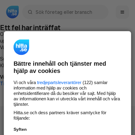
Sök namn, gata, ort, telefon, företag, sökord
Ett fel har inträffat
Om du vill kan du
kontakta hitta.se
och beskriva hur felet
uppstod så att vi lättare och snabbare kan avhjälpa det.
Vänligen försök med följande:
Surfa till
www.hitta.se
Bättre innehåll och tjänster med
Klicka på
Tillbaka-knappen
i webbläsaren och försök igen
hjälp av cookies
Vi beklagar besväret!
Vi och våra
tredjepartsleverantörer
(122) samlar
Till startsidan
information med hjälp av cookies och
enhetsidentifierare då du besöker vår sajt. Med hjälp
av informationen kan vi utveckla vårt innehåll och våra
tjänster.
Hitta.se och dess partners kräver samtycke för
följande:
Syften
Hitta.se - Gratis nummerupplysning.