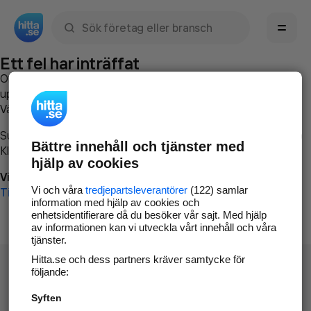
Sök namn, gata, ort, telefon, företag, sökord
Ett fel har inträffat
Om du vill kan du
kontakta hitta.se
och beskriva hur felet
uppstod så att vi lättare och snabbare kan avhjälpa det.
Vänligen försök med följande:
Surfa till
www.hitta.se
Bättre innehåll och tjänster med
Klicka på
Tillbaka-knappen
i webbläsaren och försök igen
hjälp av cookies
Vi beklagar besväret!
Vi och våra
tredjepartsleverantörer
(122) samlar
Till startsidan
information med hjälp av cookies och
enhetsidentifierare då du besöker vår sajt. Med hjälp
av informationen kan vi utveckla vårt innehåll och våra
tjänster.
Hitta.se och dess partners kräver samtycke för
följande:
Syften
Hitta.se - Gratis nummerupplysning.