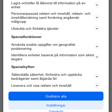
Lagra och/eller få åtkomst till information på en
Sök företag, personer och platser.
enhet
Personanpassad reklam och innehåll, reklam- och
Hitta telefonnummer, adresser, företagsinfo mm.
innehållsmätning samt forskning angående
målgrupp
Utveckla och förbättra tjänster
Marknadsför företaget
på hitta.se
Specialfunktioner
Använda exakta uppgifter om geografisk
Kom igång och annonsera mot
positionering
nya kunder och
Identifiera enheter baserat på information som aktivt
samarbetspartners nära dig.
begärs
Läs mer här
Specialsyften
Säkerställa säkerhet, förhindra och upptäcka
Alla kategorier
Populära sökningar
bedrägerier samt åtgärda fel
Leverera och visa reklam och innehåll
API & Kartor
Annonsera
Logga in
Integritet
Godkänn alla
Om oss
Nödnummer
Inställningar
Dataskydd