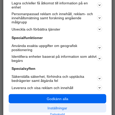
Lagra och/eller få åtkomst till information på en
Sök företag, personer och platser.
enhet
Personanpassad reklam och innehåll, reklam- och
Hitta telefonnummer, adresser, företagsinfo mm.
innehållsmätning samt forskning angående
målgrupp
Utveckla och förbättra tjänster
Marknadsför företaget
på hitta.se
Specialfunktioner
Använda exakta uppgifter om geografisk
Kom igång och annonsera mot
positionering
nya kunder och
Identifiera enheter baserat på information som aktivt
samarbetspartners nära dig.
begärs
Läs mer här
Specialsyften
Säkerställa säkerhet, förhindra och upptäcka
Alla kategorier
Populära sökningar
bedrägerier samt åtgärda fel
Leverera och visa reklam och innehåll
API & Kartor
Annonsera
Logga in
Integritet
Godkänn alla
Om oss
Nödnummer
Inställningar
Dataskydd