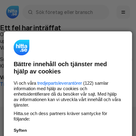
Sök namn, gata, ort, telefon, företag, sökord
Ett fel har inträffat
Om du vill kan du
kontakta hitta.se
och beskriva hur felet
uppstod så att vi lättare och snabbare kan avhjälpa det.
Vänligen försök med följande:
Surfa till
www.hitta.se
Bättre innehåll och tjänster med
Klicka på
Tillbaka-knappen
i webbläsaren och försök igen
hjälp av cookies
Vi beklagar besväret!
Vi och våra
tredjepartsleverantörer
(122) samlar
Till startsidan
information med hjälp av cookies och
enhetsidentifierare då du besöker vår sajt. Med hjälp
av informationen kan vi utveckla vårt innehåll och våra
tjänster.
Hitta.se och dess partners kräver samtycke för
följande:
Syften
Hitta.se - Gratis nummerupplysning.