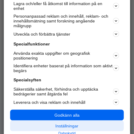
Lagra och/eller få åtkomst till information på en
Sök företag, personer och platser.
enhet
Personanpassad reklam och innehåll, reklam- och
Hitta telefonnummer, adresser, företagsinfo mm.
innehållsmätning samt forskning angående
målgrupp
Utveckla och förbättra tjänster
Marknadsför företaget
på hitta.se
Specialfunktioner
Använda exakta uppgifter om geografisk
Kom igång och annonsera mot
positionering
nya kunder och
Identifiera enheter baserat på information som aktivt
samarbetspartners nära dig.
begärs
Läs mer här
Specialsyften
Säkerställa säkerhet, förhindra och upptäcka
Alla kategorier
Populära sökningar
bedrägerier samt åtgärda fel
Leverera och visa reklam och innehåll
API & Kartor
Annonsera
Logga in
Integritet
Godkänn alla
Om oss
Nödnummer
Inställningar
Dataskydd