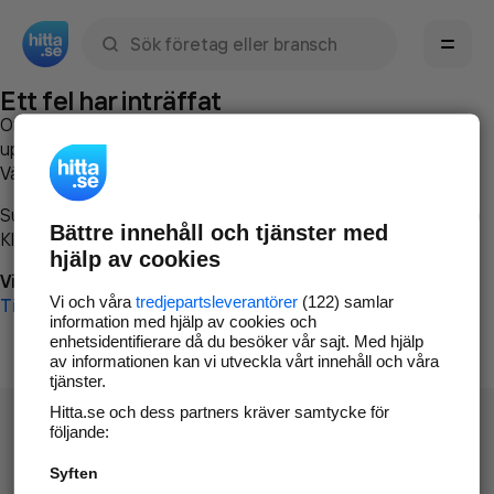
Sök namn, gata, ort, telefon, företag, sökord
Ett fel har inträffat
Om du vill kan du
kontakta hitta.se
och beskriva hur felet
uppstod så att vi lättare och snabbare kan avhjälpa det.
Vänligen försök med följande:
Surfa till
www.hitta.se
Bättre innehåll och tjänster med
Klicka på
Tillbaka-knappen
i webbläsaren och försök igen
hjälp av cookies
Vi beklagar besväret!
Vi och våra
tredjepartsleverantörer
(122) samlar
Till startsidan
information med hjälp av cookies och
enhetsidentifierare då du besöker vår sajt. Med hjälp
av informationen kan vi utveckla vårt innehåll och våra
tjänster.
Hitta.se och dess partners kräver samtycke för
följande:
Syften
Hitta.se - Gratis nummerupplysning.