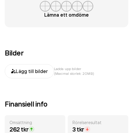
Lämna ett omdöme
Bilder
Ladda upp bilder
Lägg till bilder
(Maximal storlek: 20MB)
Finansiell info
Omsättning
Rörelseresultat
262 tkr
3 tkr