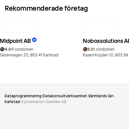
Rekommenderade företag
Midpoint AB
Noboxsolutions A
4.0
4
omdömen
5.0
1
omdömen
Säterivägen 20,
653 41
Karlstad
Kasernhöjden 10,
653 39
Dataprogrammering
Datakonsultverksamhet
Värmlands län
Karlstad
Systemation Sweden AB