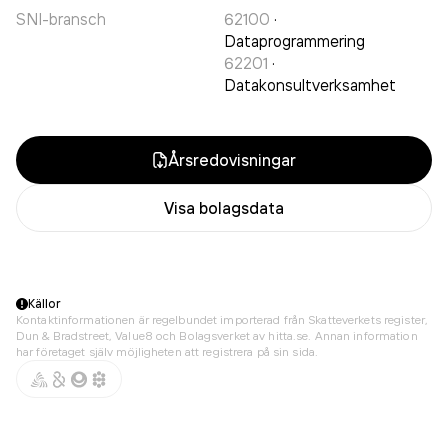
SNI-bransch
62100
·
Dataprogrammering
62201
·
Datakonsultverksamhet
Årsredovisningar
Visa bolagsdata
Källor
Kontaktinformationen är regelbundet importerad från Skatteverkets register,
Dun & Bradstreet, Value8 och Bolagsverket av hitta.se. Annan information
har företaget själv möjligheten att registrera på sin sida.