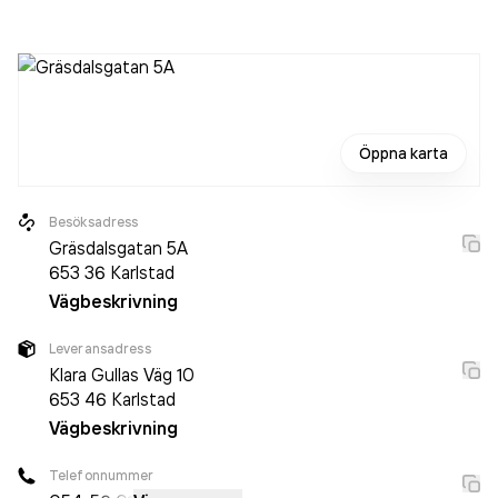
är ett aktiebolag som varit aktivt sedan 1987. Systemation
Sweden AB
omsatte 262 000,00 kr
senaste
räkenskapsåret (2024).
Öppna karta
Besöksadress
Gräsdalsgatan 5A
653 36
Karlstad
Vägbeskrivning
Leveransadress
Klara Gullas Väg 10
653 46
Karlstad
Vägbeskrivning
Telefonnummer