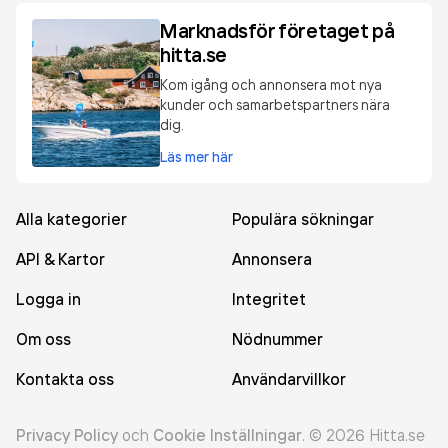
Marknadsför företaget på
hitta.se
Kom igång och annonsera mot nya
kunder och samarbetspartners nära
dig.
Läs mer här
Alla kategorier
Populära sökningar
API & Kartor
Annonsera
Logga in
Integritet
Om oss
Nödnummer
Kontakta oss
Användarvillkor
Privacy Policy
och
Cookie Inställningar
.
©
2026
Hitta.se