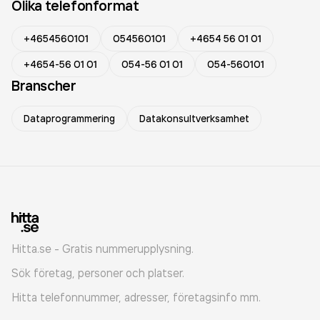
Olika telefonformat
+4654560101
054560101
+4654 56 01 01
+4654-56 01 01
054-56 01 01
054-560101
Branscher
Dataprogrammering
Datakonsultverksamhet
Hitta.se - Gratis nummerupplysning.
Sök företag, personer och platser.
Hitta telefonnummer, adresser, företagsinfo mm.