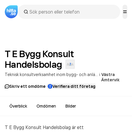
T E Bygg Konsult
Handelsbolag
Teknisk konsultverksamhet inom bygg- och anläggningsteknik
i
Västra
Ämtervik
·
Skriv ett omdöme
Verifiera ditt företag
Överblick
Omdömen
Bilder
T E Bygg Konsult Handelsbolag är ett