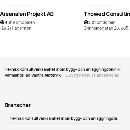
Arsenalen Projekt AB
Thowed Consulti
4.8
19
omdömen
5.0
1
omdömen
129 21
Hägersten
Grinnemogatan 26,
665 
Teknisk konsultverksamhet inom bygg- och anläggningsteknik
Värmlands län
Västra Ämtervik
T E Bygg Konsult Handelsbolag
Branscher
Teknisk konsultverksamhet inom bygg- och anläggningsteknik