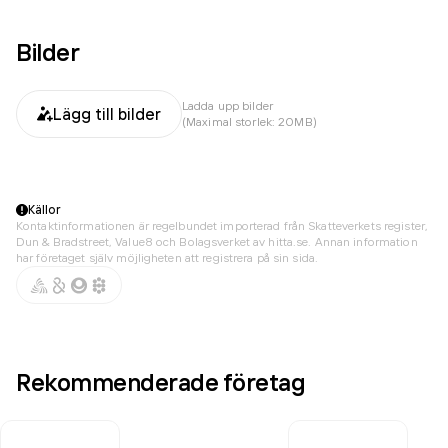
Bilder
Ladda upp bilder
Lägg till bilder
(Maximal storlek: 20MB)
Källor
Kontaktinformationen är regelbundet importerad från Skatteverkets register,
Dun & Bradstreet, Value8 och Bolagsverket av hitta.se. Annan information
har företaget själv möjligheten att registrera på sin sida.
Rekommenderade företag