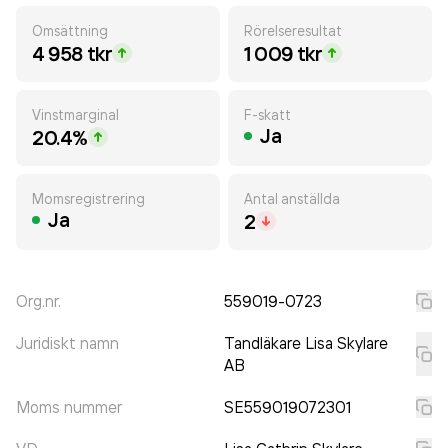
Omsättning
Rörelseresultat
4 958 tkr
1 009 tkr
Vinstmarginal
F-skatt
Ja
20.4%
Momsregistrering
Antal anställda
Ja
2
Org.nr.
559019-0723
Juridiskt namn
Tandläkare Lisa Skylare
AB
Moms nummer
SE559019072301