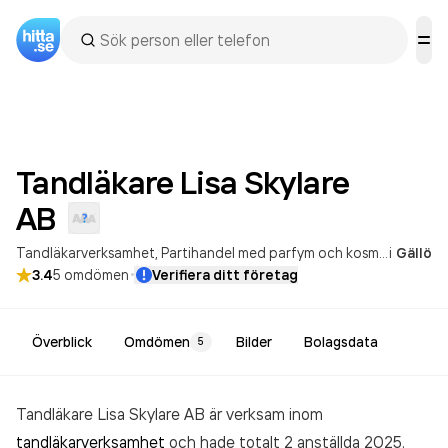
Tandläkare Lisa Skylare
AB
Tandläkarverksamhet
Partihandel med parfym och kosmetika
i
Gällö
·
3.4
5
omdömen
Verifiera ditt företag
Överblick
Omdömen
Bilder
Bolagsdata
5
Tandläkare Lisa Skylare AB är verksam inom
tandläkarverksamhet
och hade totalt 2 anställda 2025.