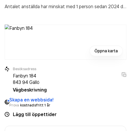
Antalet anställda har minskat med 1 person sedan 2024 då
det jobbade 3 personer på företaget. Bolaget är ett
aktiebolag som varit aktivt sedan 2015. Tandläkare Lisa
Skylare AB
omsatte 4 958 000,00 kr
senaste
räkenskapsåret (2025).
Öppna karta
Besöksadress
Fanbyn 184
843 94
Gällö
Vägbeskrivning
Skapa en webbsida!
Prova
kostnadsfritt 1 år
Lägg till öppettider