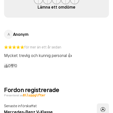
Lämna ett omdöme
Anonym
A
för mer än ett år sedan
Mycket trevlig och kunnig personal 👍
0
0
Fordon registrerade
Presenterat av
Senaste införskaffat
Mercedes-Benz V-Klasse