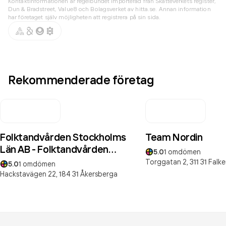
Kontaktinformationen är regelbundet importerad från Skatteverkets register,
Dun & Bradstreet, Value8 och Bolagsverket av hitta.se. Annan information
har företaget själv möjligheten att registrera på sin sida.
Rekommenderade företag
Folktandvården Stockholms
Team Nordin
Län AB - Folktandvården
5.0
1
omdömen
Åkersberga
Torggatan 2,
311 31
Falk
5.0
1
omdömen
Hackstavägen 22,
184 31
Åkersberga