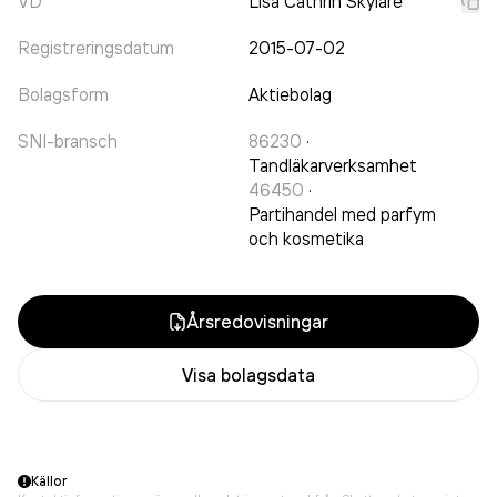
VD
Lisa Cathrin Skylare
Registreringsdatum
2015-07-02
Bolagsform
Aktiebolag
SNI-bransch
86230
·
Tandläkarverksamhet
46450
·
Partihandel med parfym
och kosmetika
Årsredovisningar
Visa bolagsdata
Källor