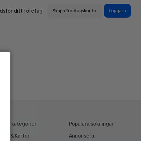
sför ditt företag
Skapa företagskonto
Logga in
Alla kategorier
Populära sökningar
API & Kartor
Annonsera