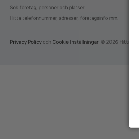
Sök företag, personer och platser.
Hitta telefonnummer, adresser, företagsinfo mm.
Privacy Policy
och
Cookie Inställningar
.
©
2026
Hitta.se