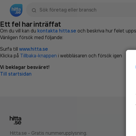
Sök namn, gata, ort, telefon, företag, sökord
Ett fel har inträffat
Om du vill kan du
kontakta hitta.se
och beskriva hur felet upps
Vänligen försök med följande:
Surfa till
www.hitta.se
Klicka på
Tillbaka-knappen
i webbläsaren och försök igen
Vi beklagar besväret!
Till startsidan
Hitta.se - Gratis nummerupplysning.