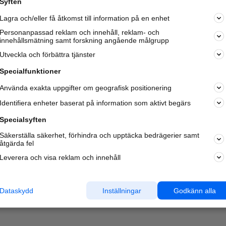
Syften
Kom igång och annonsera mot
Lagra och/eller få åtkomst till information på en enhet
nya kunder och
samarbetspartners nära dig.
Personanpassad reklam och innehåll, reklam- och
innehållsmätning samt forskning angående målgrupp
Läs mer här
Utveckla och förbättra tjänster
Specialfunktioner
Använda exakta uppgifter om geografisk positionering
Identifiera enheter baserat på information som aktivt begärs
Specialsyften
Säkerställa säkerhet, förhindra och upptäcka bedrägerier samt
åtgärda fel
Leverera och visa reklam och innehåll
Dataskydd
Inställningar
Godkänn alla