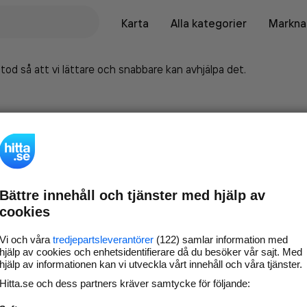
Karta
Alla kategorier
Marknad
tod så att vi lättare och snabbare kan avhjälpa det.
Bättre innehåll och tjänster med hjälp av
cookies
Vi och våra
tredjepartsleverantörer
(122) samlar information med
hjälp av cookies och enhetsidentifierare då du besöker vår sajt. Med
hjälp av informationen kan vi utveckla vårt innehåll och våra tjänster.
Marknadsför företaget på
Hitta.se och dess partners kräver samtycke för följande:
hitta.se