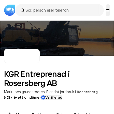
KGR Entreprenad i
Rosersberg
AB
Mark- och grundarbeten
Blandat jordbruk
i
Rosersberg
·
Skriv ett omdöme
Verifierad