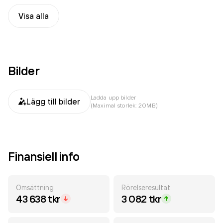
Visa alla
Bilder
Ladda upp bilder
Lägg till bilder
(Maximal storlek: 20MB)
Finansiell info
Omsättning
Rörelseresultat
43 638 tkr
3 082 tkr