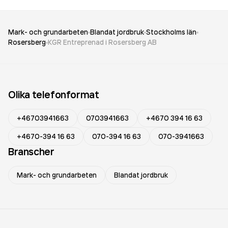
Mark- och grundarbeten
Blandat jordbruk
Stockholms län
Rosersberg
KGR Entreprenad i Rosersberg AB
Olika telefonformat
+46703941663
0703941663
+4670 394 16 63
+4670-394 16 63
070-394 16 63
070-3941663
Branscher
Mark- och grundarbeten
Blandat jordbruk