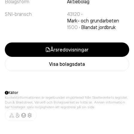
Bolagsform
Aktiebolag
SNI-bransch
43120
·
Mark- och grundarbeten
1500
·
Blandat jordbruk
Årsredovisningar
Visa bolagsdata
Källor
Kontaktinformationen är regelbundet importerad från Skatteverkets register,
Dun & Bradstreet, Value8 och Bolagsverket av hitta.se. Annan information
har företaget själv möjligheten att registrera på sin sida.