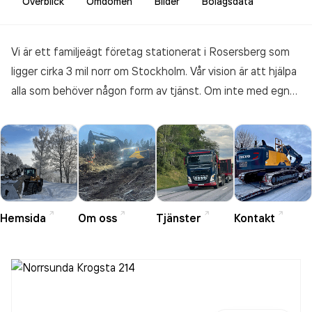
Överblick
Omdömen
Bilder
Bolagsdata
Vi är ett familjeägt företag stationerat i Rosersberg som
ligger cirka 3 mil norr om Stockholm. Vår vision är att hjälpa
alla som behöver någon form av tjänst. Om inte med egna
maskiner så hittar vi rätt maskiner som täcker dina
önskemål.
Hemsida
Om oss
Tjänster
Kontakt