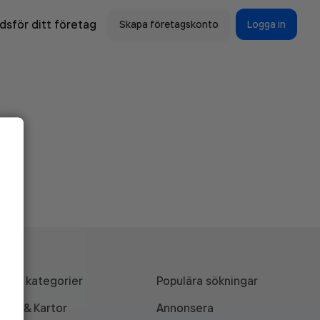
sför ditt företag
Skapa företagskonto
Logga in
Alla kategorier
Populära sökningar
API & Kartor
Annonsera