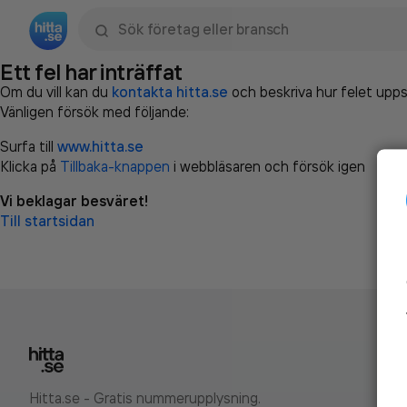
Sök namn, gata, ort, telefon, företag, sökord
Ett fel har inträffat
Om du vill kan du
kontakta hitta.se
och beskriva hur felet upps
Vänligen försök med följande:
Surfa till
www.hitta.se
Klicka på
Tillbaka-knappen
i webbläsaren och försök igen
Vi beklagar besväret!
Till startsidan
Hitta.se - Gratis nummerupplysning.