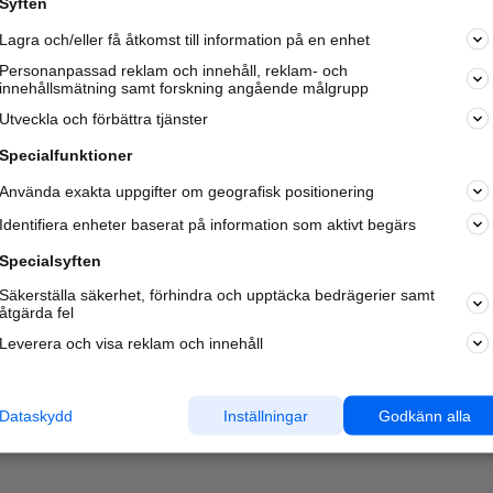
Syften
Kom igång och annonsera mot
Lagra och/eller få åtkomst till information på en enhet
nya kunder och
samarbetspartners nära dig.
Personanpassad reklam och innehåll, reklam- och
innehållsmätning samt forskning angående målgrupp
Läs mer här
Utveckla och förbättra tjänster
Specialfunktioner
Använda exakta uppgifter om geografisk positionering
Identifiera enheter baserat på information som aktivt begärs
Specialsyften
Säkerställa säkerhet, förhindra och upptäcka bedrägerier samt
åtgärda fel
Leverera och visa reklam och innehåll
Dataskydd
Inställningar
Godkänn alla