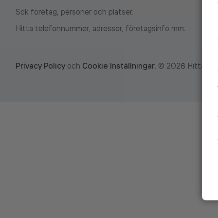
Sök företag, personer och platser.
Hitta telefonnummer, adresser, företagsinfo mm.
Privacy Policy
och
Cookie Inställningar
.
©
2026
Hitta.se