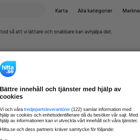
Karta
Alla kategorier
Marknad
tod så att vi lättare och snabbare kan avhjälpa det.
Bättre innehåll och tjänster med hjälp av
cookies
Vi och våra
tredjepartsleverantörer
(122) samlar information med
hjälp av cookies och enhetsidentifierare då du besöker vår sajt. Med
hjälp av informationen kan vi utveckla vårt innehåll och våra tjänster.
Marknadsför företaget på
Hitta.se och dess partners kräver samtycke för följande:
hitta.se