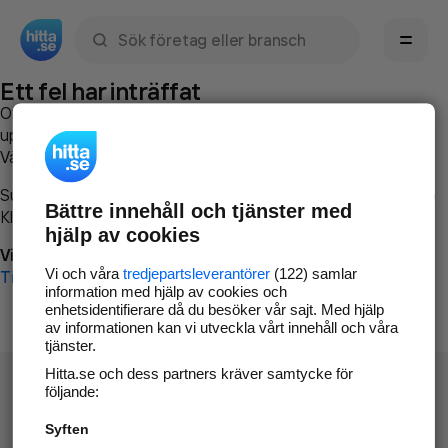
Sök namn, gata, ort, telefon, företag, sökord
Ett fel har inträffat
Om du vill kan du
kontakta hitta.se
och beskriva hur felet
uppstod så att vi lättare och snabbare kan avhjälpa det.
Vänligen försök med följande:
Surfa till
www.hitta.se
Bättre innehåll och tjänster med
Klicka på
Tillbaka-knappen
i webbläsaren och försök igen
hjälp av cookies
Vi beklagar besväret!
Vi och våra
tredjepartsleverantörer
(122) samlar
Till startsidan
information med hjälp av cookies och
enhetsidentifierare då du besöker vår sajt. Med hjälp
av informationen kan vi utveckla vårt innehåll och våra
tjänster.
Hitta.se och dess partners kräver samtycke för
följande:
Syften
Hitta.se - Gratis nummerupplysning.