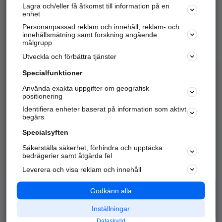
Lagra och/eller få åtkomst till information på en
Sök företag, personer och platser.
enhet
Personanpassad reklam och innehåll, reklam- och
Hitta telefonnummer, adresser, företagsinfo mm.
innehållsmätning samt forskning angående
målgrupp
Utveckla och förbättra tjänster
Marknadsför företaget
på hitta.se
Specialfunktioner
Använda exakta uppgifter om geografisk
Kom igång och annonsera mot
positionering
nya kunder och
Identifiera enheter baserat på information som aktivt
samarbetspartners nära dig.
begärs
Läs mer här
Specialsyften
Säkerställa säkerhet, förhindra och upptäcka
Alla kategorier
Populära sökningar
bedrägerier samt åtgärda fel
Leverera och visa reklam och innehåll
API & Kartor
Annonsera
Logga in
Integritet
Godkänn alla
Om oss
Nödnummer
Inställningar
Dataskydd