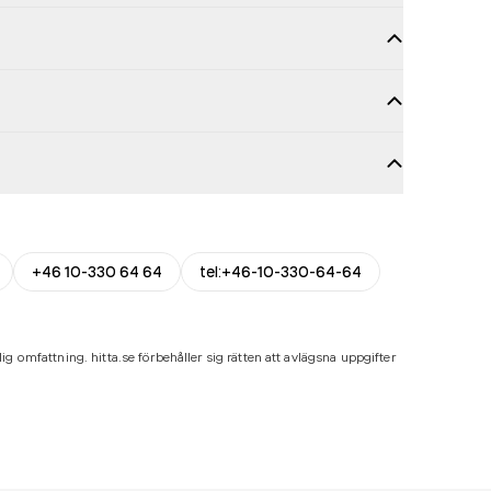
+46 10-330 64 64
tel:+46-10-330-64-64
ig omfattning. hitta.se förbehåller sig rätten att avlägsna uppgifter