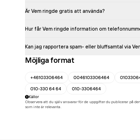
Är Vem ringde gratis att använda?
Hur får Vem ringde information om telefonnumm
Kan jag rapportera spam- eller bluffsamtal via V
Möjliga format
+46103306464
0046103306464
0103306
010-330 64 64
010-3306464
Källor
Observera att du själv ansvarar för de uppgifter du publicerar på den
som inte är relevanta.