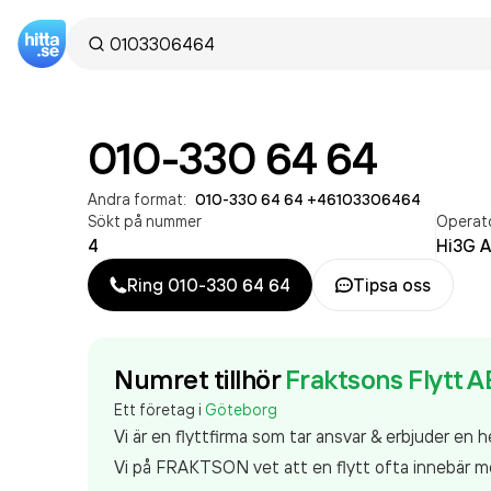
010-330 64 64
Andra format:
010-330 64 64
·
+46103306464
Sökt på nummer
Operat
4
Hi3G 
Ring
010-330 64 64
Tipsa oss
Numret tillhör
Fraktsons Flytt A
Ett företag i
Göteborg
Vi är en flyttfirma som tar ansvar & erbjuder en h
Vi på FRAKTSON vet att en flytt ofta innebär mer