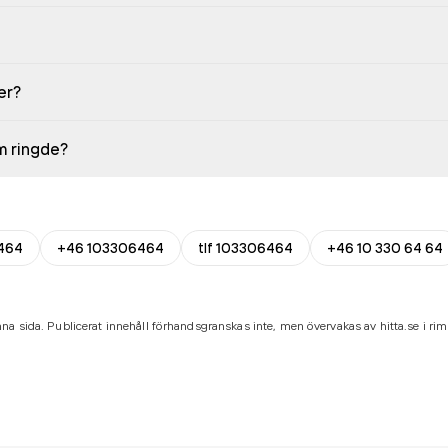
er?
em ringde?
464
+46 103306464
tlf 103306464
+46 10 330 64 64
na sida. Publicerat innehåll förhandsgranskas inte, men övervakas av hitta.se i riml