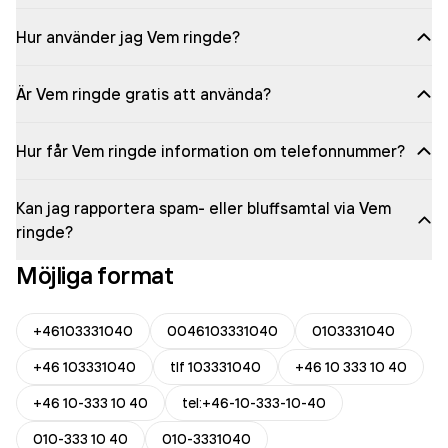
Hur använder jag Vem ringde?
Är Vem ringde gratis att använda?
Hur får Vem ringde information om telefonnummer?
Kan jag rapportera spam- eller bluffsamtal via Vem
ringde?
Möjliga format
+46103331040
0046103331040
0103331040
+46 103331040
tlf 103331040
+46 10 333 10 40
+46 10-333 10 40
tel:+46-10-333-10-40
010-333 10 40
010-3331040