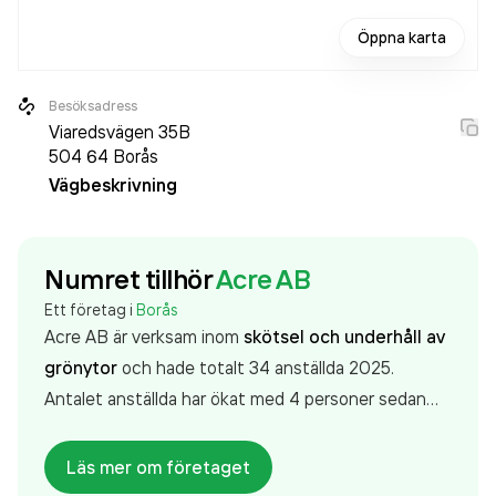
Öppna karta
Besöksadress
Viaredsvägen 35B
504 64
Borås
Vägbeskrivning
Numret tillhör
Acre AB
Ett företag i
Borås
Acre AB är verksam inom
skötsel och underhåll av
grönytor
och hade totalt 34 anställda 2025.
Antalet anställda har ökat med 4 personer sedan
2024 då det jobbade 30 personer på företaget.
Bolaget är ett aktiebolag som varit aktivt sedan
Läs mer om företaget
2003. Acre AB
omsatte 51 019 000,00 kr
senaste