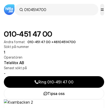
010-451 47 00
Andra format:
010-451 47 00
·
+46104514700
Sökt på nummer
1
Operatören
TelaVox AB
Senast sökt på
-
Ring
010-451 47 00
Tipsa oss