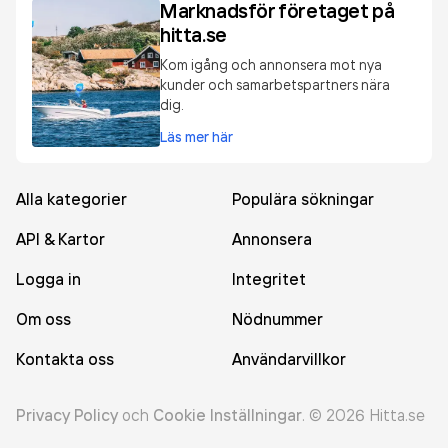
Marknadsför företaget på
hitta.se
Kom igång och annonsera mot nya
kunder och samarbetspartners nära
dig.
Läs mer här
Alla kategorier
Populära sökningar
API & Kartor
Annonsera
Logga in
Integritet
Om oss
Nödnummer
Kontakta oss
Användarvillkor
Privacy Policy
och
Cookie Inställningar
.
©
2026
Hitta.se