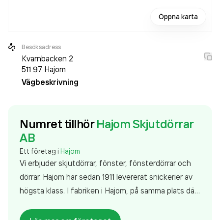
Öppna karta
Besöksadress
Kvarnbacken 2
511 97
Hajom
Vägbeskrivning
Numret tillhör
Hajom Skjutdörrar
AB
Ett företag i
Hajom
Vi erbjuder skjutdörrar, fönster, fönsterdörrar och
dörrar. Hajom har sedan 1911 levererat snickerier av
högsta klass. I fabriken i Hajom, på samma plats där
resan en gång började, sätter vi än i dag samman en
unik produkt; våra lyft- och glidskjutdörrar. I