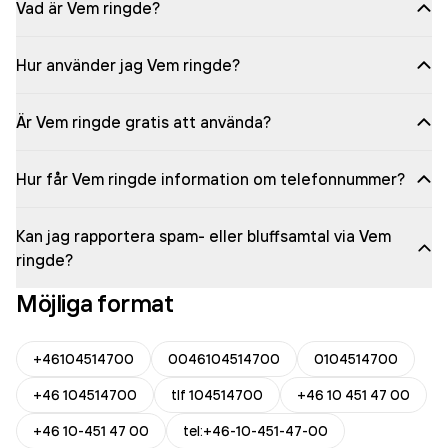
Vad är Vem ringde?
Hur använder jag Vem ringde?
Är Vem ringde gratis att använda?
Hur får Vem ringde information om telefonnummer?
Kan jag rapportera spam- eller bluffsamtal via Vem
ringde?
Möjliga format
+46104514700
0046104514700
0104514700
+46 104514700
tlf 104514700
+46 10 451 47 00
+46 10-451 47 00
tel:+46-10-451-47-00