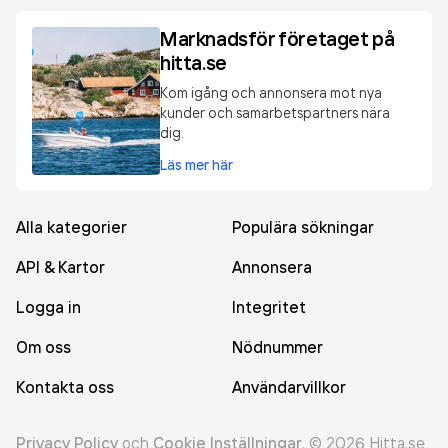
Marknadsför företaget på
hitta.se
Kom igång och annonsera mot nya
kunder och samarbetspartners nära
dig.
Läs mer här
Alla kategorier
Populära sökningar
API & Kartor
Annonsera
Logga in
Integritet
Om oss
Nödnummer
Kontakta oss
Användarvillkor
Privacy Policy
och
Cookie Inställningar
.
©
2026
Hitta.se