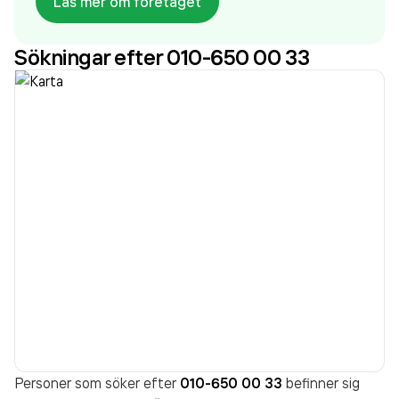
Läs mer om företaget
sedan 2022. Solinstallationer i Sverige AB
omsatte
19 346 000,00 kr
senaste räkenskapsåret (2023).
Sökningar efter 010-650 00 33
Personer som söker efter
010-650 00 33
befinner sig