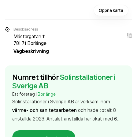
Öppna karta
Besöksadress
Mästargatan 11
781 71
Borlänge
Vägbeskrivning
Numret tillhör
Solinstallationer i
Sverige AB
Ett företag i
Borlänge
Solinstallationer i Sverige AB är verksam inom
värme- och sanitetsarbeten
och hade totalt 8
anställda 2023. Antalet anställda har ökat med 6
personer sedan 2022 då det jobbade 2 personer på
företaget. Bolaget är ett aktiebolag som varit aktivt