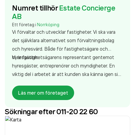
Numret tillhör
Estate Concierge
AB
Ett företag i
Norrköping
Vi förvaltar och utvecklar fastigheter. Vi ska vara
det självklara alternativet som förvaltningsbolag
och hyresvärd. Både för fastighetsägare och
hyresgäster.
Vi är fastighetsägarens representant gentemot
hyresgäster, entreprenörer och myndigheter. En
viktig del i arbetet är att kunden ska känna igen sin
förvaltare och fastighetsskötare. Varmt välkommen
att kontakta oss för mer information!
Läs mer om företaget
Sökningar efter 011-20 22 60