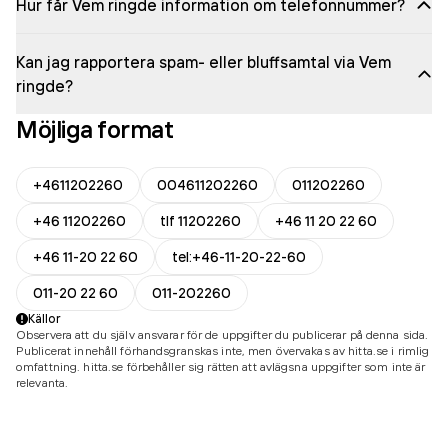
Hur får Vem ringde information om telefonnummer?
Kan jag rapportera spam- eller bluffsamtal via Vem
ringde?
Möjliga format
+4611202260
004611202260
011202260
+46 11202260
tlf 11202260
+46 11 20 22 60
+46 11-20 22 60
tel:+46-11-20-22-60
011-20 22 60
011-202260
Källor
Observera att du själv ansvarar för de uppgifter du publicerar på denna sida.
Publicerat innehåll förhandsgranskas inte, men övervakas av hitta.se i rimlig
omfattning. hitta.se förbehåller sig rätten att avlägsna uppgifter som inte är
relevanta.