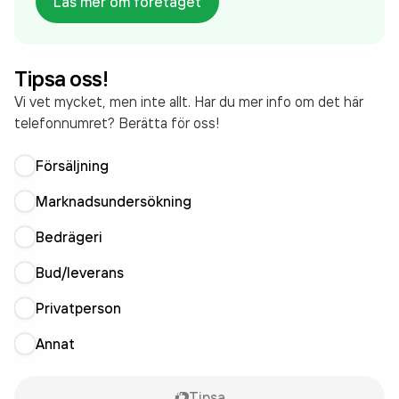
Läs mer om företaget
företaget. Bolaget är ett aktiebolag som varit aktivt
sedan 2013. Fria Läroverken i Sverige AB
omsatte
231 988 000,00 kr
senaste räkenskapsåret (2025).
Tipsa oss!
Vi vet mycket, men inte allt. Har du mer info om det här
telefonnumret? Berätta för oss!
Försäljning
Marknadsundersökning
Bedrägeri
Bud/leverans
Privatperson
Annat
Tipsa