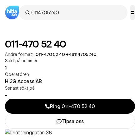
011-470 52 40
Andra format:
011-470 52 40
·
+46114705240
Sökt på nummer
1
Operatören
Hi3G Access AB
Senast sökt på
-
Ring
011-470 52 40
Tipsa oss