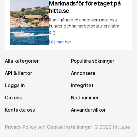
Marknadsför företaget på
hitta.se
Kom igång och annonsera mot nya
kunder och samarbetspartners nära
dig.
Läs mer här
Alla kategorier
Populära sökningar
API & Kartor
Annonsera
Logga in
Integritet
Om oss
Nödnummer
Kontakta oss
Användarvillkor
Privacy Policy
och
Cookie Inställningar
.
©
2026
Hitta.se