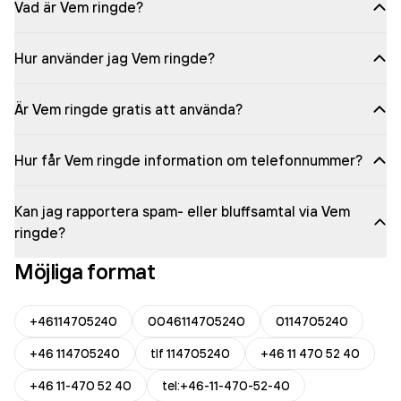
Vad är Vem ringde?
Hur använder jag Vem ringde?
Är Vem ringde gratis att använda?
Hur får Vem ringde information om telefonnummer?
Kan jag rapportera spam- eller bluffsamtal via Vem
ringde?
Möjliga format
+46114705240
0046114705240
0114705240
+46 114705240
tlf 114705240
+46 11 470 52 40
+46 11-470 52 40
tel:+46-11-470-52-40