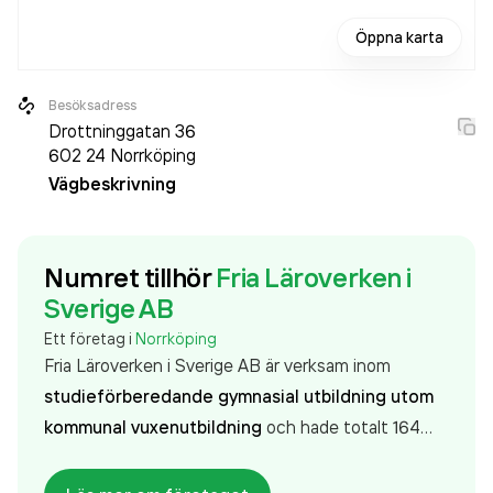
Öppna karta
Besöksadress
Drottninggatan 36
602 24
Norrköping
Vägbeskrivning
Numret tillhör
Fria Läroverken i
Sverige AB
Ett företag i
Norrköping
Fria Läroverken i Sverige AB är verksam inom
studieförberedande gymnasial utbildning utom
kommunal vuxenutbildning
och hade totalt 164
anställda 2025. Antalet anställda har ökat med 1
person sedan 2024 då det jobbade 163 personer på