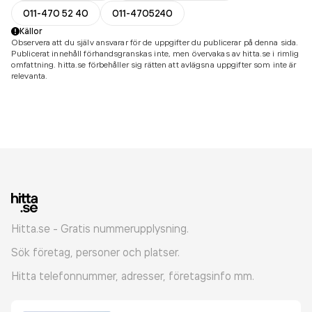
011-470 52 40
011-4705240
Källor
Observera att du själv ansvarar för de uppgifter du publicerar på denna sida.
Publicerat innehåll förhandsgranskas inte, men övervakas av hitta.se i rimlig
omfattning. hitta.se förbehåller sig rätten att avlägsna uppgifter som inte är
relevanta.
Hitta.se - Gratis nummerupplysning.
Sök företag, personer och platser.
Hitta telefonnummer, adresser, företagsinfo mm.