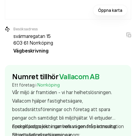
Öppna karta
Besöksadress
svärmaregatan 15
603 61
Norrköping
Vägbeskrivning
Numret tillhör
Vallacom AB
Ett företag i
Norrköping
Vår miljö är framtiden - vi har helhetslösningen.
Vallacom hjälper fastighetsägare,
bostadsrättsföreningar och företag att spara
pengar och samtidigt bli miljöhjältar. Vi erbjuder
nyckelfärdiga lösningar hela vägen från konsultation
Energisparprojekt i samverkan genom partnering
till installation och service inom:
Smarta solcellsanläggningar