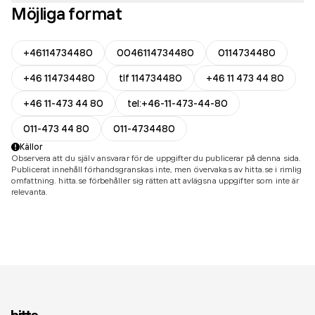
Möjliga format
+46114734480
0046114734480
0114734480
+46 114734480
tlf 114734480
+46 11 473 44 80
+46 11-473 44 80
tel:+46-11-473-44-80
011-473 44 80
011-4734480
Källor
Observera att du själv ansvarar för de uppgifter du publicerar på denna sida.
Publicerat innehåll förhandsgranskas inte, men övervakas av hitta.se i rimlig
omfattning. hitta.se förbehåller sig rätten att avlägsna uppgifter som inte är
relevanta.