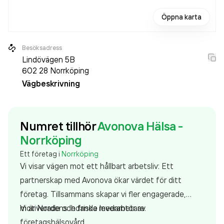
Öppna karta
Besöksadress
Lindövägen 5B
602 28
Norrköping
Vägbeskrivning
Numret tillhör
Avonova Hälsa -
Norrköping
Ett företag i
Norrköping
Vi visar vägen mot ett hållbart arbetsliv: Ett
partnerskap med Avonova ökar värdet för ditt
företag. Tillsammans skapar vi fler engagerade,
motiverade och friska medarbetare.
Vi är Nordens ledande leverantör av
företagshälsovård.