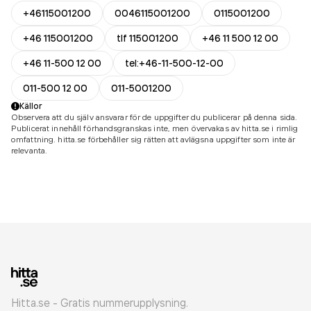
+46115001200
0046115001200
0115001200
+46 115001200
tlf 115001200
+46 11 500 12 00
+46 11-500 12 00
tel:+46-11-500-12-00
011-500 12 00
011-5001200
Källor
Observera att du själv ansvarar för de uppgifter du publicerar på denna sida.
Publicerat innehåll förhandsgranskas inte, men övervakas av hitta.se i rimlig
omfattning. hitta.se förbehåller sig rätten att avlägsna uppgifter som inte är
relevanta.
Hitta.se - Gratis nummerupplysning.