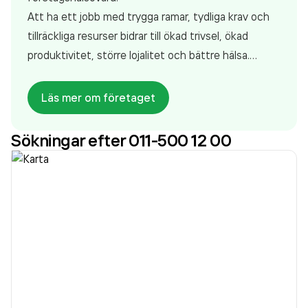
Att ha ett jobb med trygga ramar, tydliga krav och
tillräckliga resurser bidrar till ökad trivsel, ökad
produktivitet, större lojalitet och bättre hälsa.
Därför arbetar Avonova förebyggande för att skapa
ett hälsosammare arbetsliv för medarbetarna,
Läs mer om företaget
företaget och samhället. Vi är godkända för att
bedriva företagshälsovård och har drygt 7000
Sökningar efter 011-500 12 00
företagskunder i Sverige.