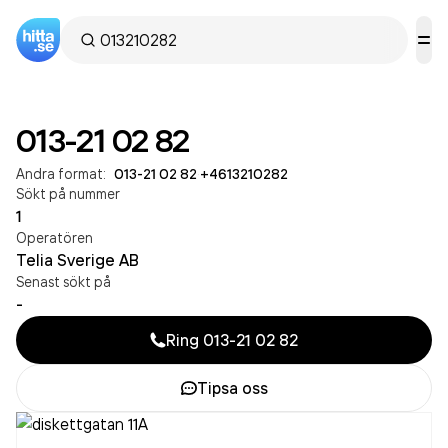
013-21 02 82
Andra format:
013-21 02 82
·
+4613210282
Sökt på nummer
1
Operatören
Telia Sverige AB
Senast sökt på
-
Ring
013-21 02 82
Tipsa oss