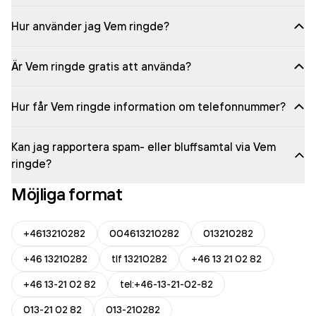
Hur använder jag Vem ringde?
Är Vem ringde gratis att använda?
Hur får Vem ringde information om telefonnummer?
Kan jag rapportera spam- eller bluffsamtal via Vem
ringde?
Möjliga format
+4613210282
004613210282
013210282
+46 13210282
tlf 13210282
+46 13 21 02 82
+46 13-21 02 82
tel:+46-13-21-02-82
013-21 02 82
013-210282