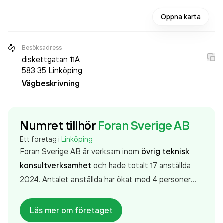
Öppna karta
Besöksadress
diskettgatan 11A
583 35
Linköping
Vägbeskrivning
Numret tillhör
Foran Sverige AB
Ett företag i
Linköping
Foran Sverige AB är verksam inom
övrig teknisk
konsultverksamhet
och hade totalt 17 anställda
2024. Antalet anställda har ökat med 4 personer
sedan 2023 då det jobbade 13 personer på
företaget. Bolaget är ett aktiebolag som varit aktivt
Läs mer om företaget
sedan 1994. Foran Sverige AB
omsatte