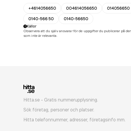
+4614056650
004614056650
014056650
0140-566 50
0140-56650
Källor
Observera att du själv ansvarar för de uppgifter du publicerar på den
som inte är relevanta.
Hitta.se - Gratis nummerupplysning.
Sök företag, personer och platser.
Hitta telefonnummer, adresser, företagsinfo mm.