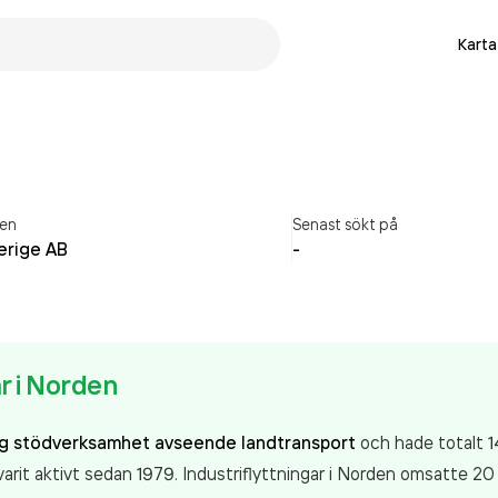
Karta
en
Senast sökt på
erige AB
-
ar i Norden
ig stödverksamhet avseende landtransport
och hade totalt 14
arit aktivt sedan 1979. Industriflyttningar i Norden
omsatte 20