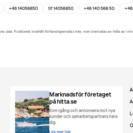
+46 14056650
tlf 14056650
+46 140 566 50
+46
na sida. Publicerat innehåll förhandsgranskas inte, men övervakas av hitta.se i riml
A
Marknadsför företaget
på hitta.se
A
Kom igång och annonsera mot nya
L
kunder och samarbetspartners nära
dig.
O
Läs mer här