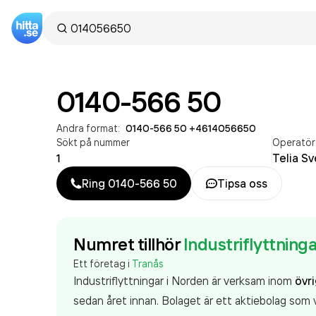
0140-566 50
Andra format:
0140-566 50
·
+4614056650
Sökt på nummer
Operatör
1
Telia Sv
Ring
0140-566 50
Tipsa oss
Numret tillhör
Industriflyttning
Ett företag i
Tranås
Industriflyttningar i Norden är verksam inom
övr
sedan året innan. Bolaget är ett aktiebolag som v