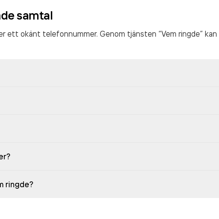
ade samtal
ter ett okänt telefonnummer. Genom tjänsten “Vem ringde” kan 
er?
em ringde?