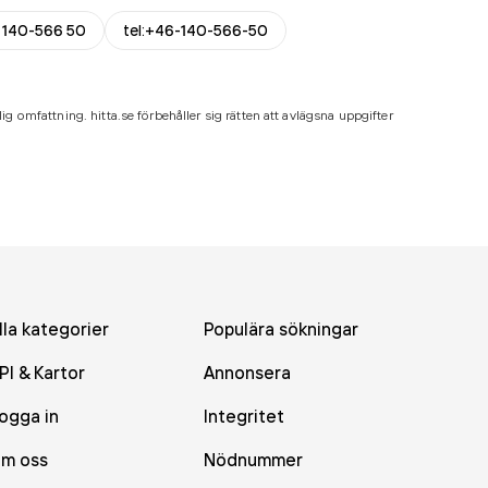
 140-566 50
tel:+46-140-566-50
ig omfattning. hitta.se förbehåller sig rätten att avlägsna uppgifter
lla kategorier
Populära sökningar
PI & Kartor
Annonsera
ogga in
Integritet
m oss
Nödnummer