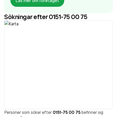
Läs mer om företaget
företaget. Bolaget är ett aktiebolag som varit aktivt
sedan 1993. Vingåkers Factory Outlet AB
omsatte
Sökningar efter 0151-75 00 75
179 185 000,00 kr
senaste räkenskapsåret (2025).
Personer som söker efter
0151-75 00 75
befinner sig