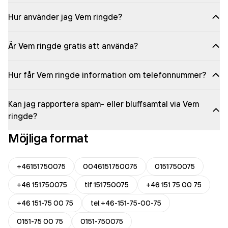
Hur använder jag Vem ringde?
Är Vem ringde gratis att använda?
Hur får Vem ringde information om telefonnummer?
Kan jag rapportera spam- eller bluffsamtal via Vem
ringde?
Möjliga format
+46151750075
0046151750075
0151750075
+46 151750075
tlf 151750075
+46 151 75 00 75
+46 151-75 00 75
tel:+46-151-75-00-75
0151-75 00 75
0151-750075