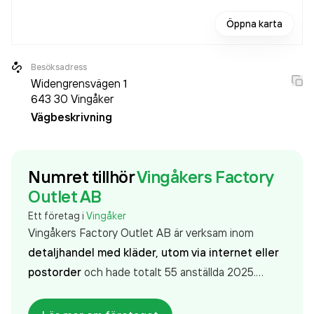
Öppna karta
Besöksadress
Widengrensvägen 1
643 30
Vingåker
Vägbeskrivning
Numret tillhör
Vingåkers Factory
Outlet AB
Ett företag i
Vingåker
Vingåkers Factory Outlet AB är verksam inom
detaljhandel med kläder, utom via internet eller
postorder
och hade totalt 55 anställda 2025.
Antalet anställda har minskat med 33 personer
sedan 2024 då det jobbade 88 personer på