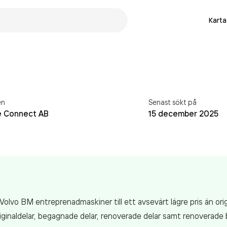
Karta
en
Senast sökt på
 Connect AB
15 december 2025
olvo BM entreprenadmaskiner till ett avsevärt lägre pris än origi
originaldelar, begagnade delar, renoverade delar samt renoverade 