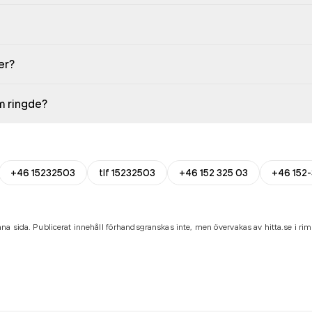
er?
em ringde?
+46 15232503
tlf 15232503
+46 152 325 03
+46 152
na sida. Publicerat innehåll förhandsgranskas inte, men övervakas av hitta.se i riml