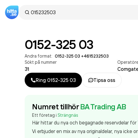
0152-325 03
Andra format:
0152-325 03
·
+4615232503
Sökt på nummer
Operatör
31
Comgate
Ring
0152-325 03
Tipsa oss
Numret tillhör
BA Trading AB
Ett företag i
Strängnäs
Här hittar du nya och begagnade reservdelar för V
Vi erbjuder en mix av nya originaldelar, nya icke 