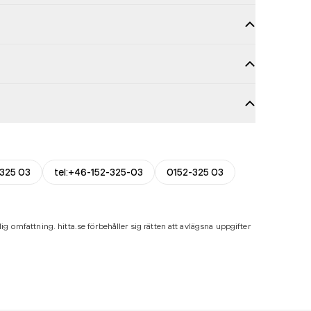
-325 03
tel:+46-152-325-03
0152-325 03
ig omfattning. hitta.se förbehåller sig rätten att avlägsna uppgifter