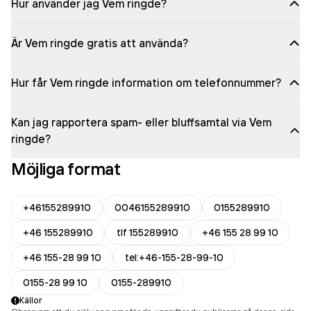
Hur använder jag Vem ringde?
Är Vem ringde gratis att använda?
Hur får Vem ringde information om telefonnummer?
Kan jag rapportera spam- eller bluffsamtal via Vem
ringde?
Möjliga format
+46155289910
0046155289910
0155289910
+46 155289910
tlf 155289910
+46 155 28 99 10
+46 155-28 99 10
tel:+46-155-28-99-10
0155-28 99 10
0155-289910
Källor