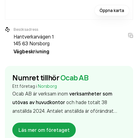
Öppna karta
Besöksadress
Hantverkarvägen 1
145 63
Norsborg
Vägbeskrivning
Numret tillhör
Ocab AB
Ett företag i
Norsborg
Ocab AB är verksam inom
verksamheter som
utövas av huvudkontor
och hade totalt 38
anställda 2024. Antalet anställda är oförändrat
sedan året innan. Bolaget är ett aktiebolag som
varit aktivt sedan 2019. Ocab AB
omsatte
Läs mer om företaget
60 658 000,00 kr
senaste räkenskapsåret (2024).