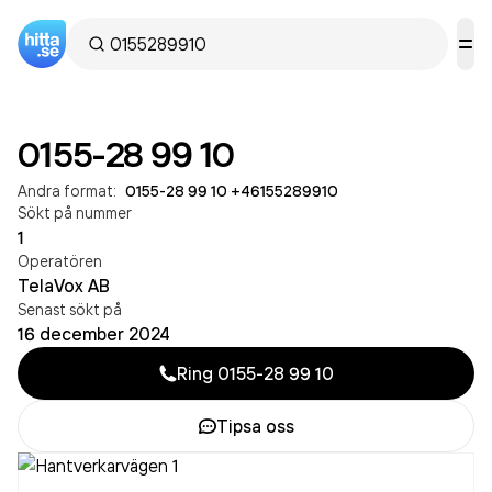
0155-28 99 10
Andra format:
0155-28 99 10
·
+46155289910
Sökt på nummer
1
Operatören
TelaVox AB
Senast sökt på
16 december 2024
Ring
0155-28 99 10
Tipsa oss