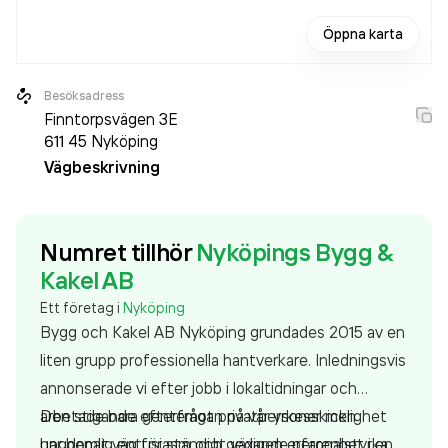
Öppna karta
Besöksadress
Finntorpsvägen 3E
611 45
Nyköping
Vägbeskrivning
Numret tillhör
Nyköpings Bygg &
Kakel AB
Ett företag i
Nyköping
Bygg och Kakel AB Nyköping grundades 2015 av en
liten grupp professionella hantverkare. Inledningsvis
annonserade vi efter jobb i lokaltidningar och
arbetade bara gentemot privatpersoner men
Den stigande efterfrågan på vår yrkesskicklighet
ungdomlig entusiasm och gedigen erfarenhet i en
har benat väg för ständigt växande peronalstyrka