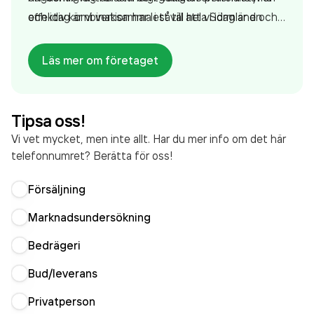
effektiv kombination har lett till att vi idag är en
och idag är vi verksamma i såväl hela Sörmland och
expanderande totalentreprenad med
Stockholmsområdet.
helhetslösningar som även arbetar gentemot
Läs mer om företaget
företag.
Tipsa oss!
Vi vet mycket, men inte allt. Har du mer info om det här
telefonnumret? Berätta för oss!
Försäljning
Marknadsundersökning
Bedrägeri
Bud/leverans
Privatperson