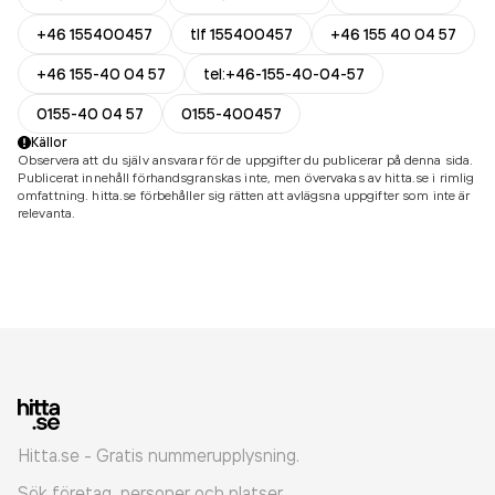
+46 155400457
tlf 155400457
+46 155 40 04 57
+46 155-40 04 57
tel:+46-155-40-04-57
0155-40 04 57
0155-400457
Källor
Observera att du själv ansvarar för de uppgifter du publicerar på denna sida.
Publicerat innehåll förhandsgranskas inte, men övervakas av hitta.se i rimlig
omfattning. hitta.se förbehåller sig rätten att avlägsna uppgifter som inte är
relevanta.
Hitta.se - Gratis nummerupplysning.
Sök företag, personer och platser.