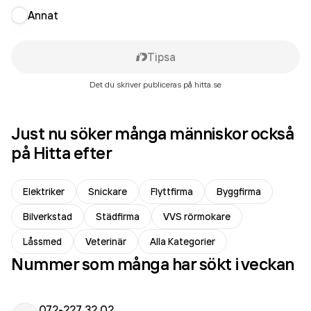
Annat
Tipsa
Det du skriver publiceras på hitta.se
Just nu söker många människor också
på Hitta efter
Elektriker
Snickare
Flyttfirma
Byggfirma
Bilverkstad
Städfirma
VVS rörmokare
Låssmed
Veterinär
Alla Kategorier
Nummer som många har sökt i veckan
072-227 32 02