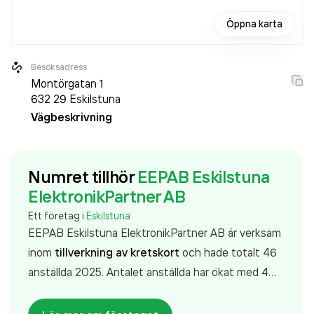
Öppna karta
Besöksadress
Montörgatan 1
632 29
Eskilstuna
Vägbeskrivning
Numret tillhör
EEPAB Eskilstuna
ElektronikPartner AB
Ett företag i
Eskilstuna
EEPAB Eskilstuna ElektronikPartner AB är verksam
inom
tillverkning av kretskort
och hade totalt 46
anställda 2025. Antalet anställda har ökat med 4
personer sedan 2024 då det jobbade 42 personer
på företaget. Bolaget är ett aktiebolag som varit