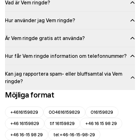
Vad är Vem ringde?
Hur använder jag Vem ringde?
Är Vem ringde gratis att använda?
Hur får Vem ringde information om telefonnummer?
Kan jag rapportera spam- eller bluffsamtal via Vem
ringde?
Möjliga format
+4616159829
004616159829
016159829
+46 16159829
tlf 16159829
+46 16 15 98 29
+46 16-15 98 29
tel:+46-16-15-98-29