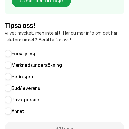
Läs mer om företaget
aktivt sedan 1991. EEPAB Eskilstuna
ElektronikPartner AB
omsatte 112 055 000,00 kr
senaste räkenskapsåret (2025).
Tipsa oss!
Vi vet mycket, men inte allt. Har du mer info om det här
telefonnumret? Berätta för oss!
Försäljning
Marknadsundersökning
Bedrägeri
Bud/leverans
Privatperson
Annat
Tipsa