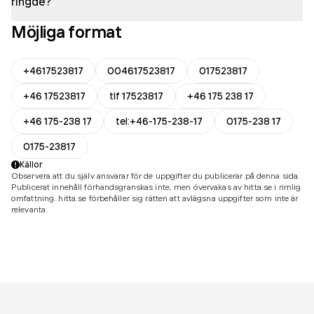
ringde?
Möjliga format
+4617523817
004617523817
017523817
+46 17523817
tlf 17523817
+46 175 238 17
+46 175-238 17
tel:+46-175-238-17
0175-238 17
0175-23817
Källor
Observera att du själv ansvarar för de uppgifter du publicerar på denna sida.
Publicerat innehåll förhandsgranskas inte, men övervakas av hitta.se i rimlig
omfattning. hitta.se förbehåller sig rätten att avlägsna uppgifter som inte är
relevanta.