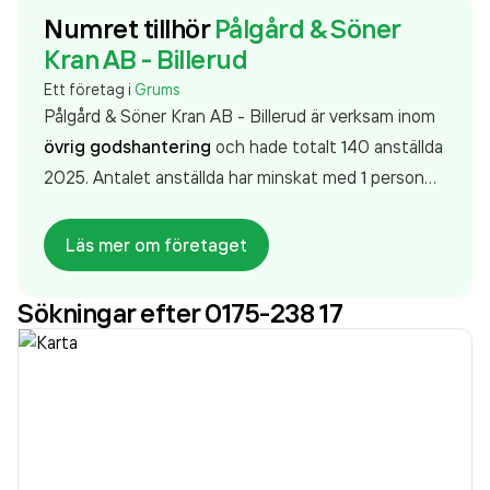
Numret tillhör
Pålgård & Söner
Kran AB - Billerud
Ett företag i
Grums
Pålgård & Söner Kran AB - Billerud är verksam inom
övrig godshantering
och hade totalt 140 anställda
2025. Antalet anställda har minskat med 1 person
sedan 2024 då det jobbade 141 personer på
företaget. Bolaget är ett aktiebolag som varit aktivt
Läs mer om företaget
sedan 1972. Pålgård & Söner Kran AB - Billerud
omsatte 277 757 000,00 kr
senaste
Sökningar efter 0175-238 17
räkenskapsåret (2025).