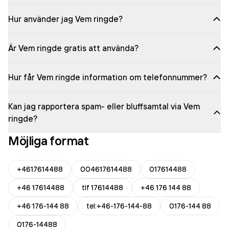
Hur använder jag Vem ringde?
Är Vem ringde gratis att använda?
Hur får Vem ringde information om telefonnummer?
Kan jag rapportera spam- eller bluffsamtal via Vem
ringde?
Möjliga format
+4617614488
004617614488
017614488
+46 17614488
tlf 17614488
+46 176 144 88
+46 176-144 88
tel:+46-176-144-88
0176-144 88
0176-14488