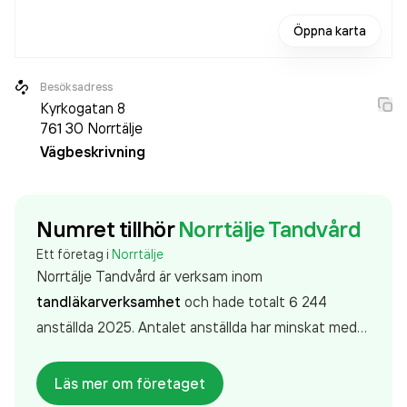
Öppna karta
Besöksadress
Kyrkogatan 8
761 30
Norrtälje
Vägbeskrivning
Numret tillhör
Norrtälje Tandvård
Ett företag i
Norrtälje
Norrtälje Tandvård är verksam inom
tandläkarverksamhet
och hade totalt 6 244
anställda 2025. Antalet anställda har minskat med
58 personer sedan 2024 då det jobbade 6 302
personer på företaget. Bolaget är ett aktiebolag
Läs mer om företaget
som varit aktivt sedan 1972. Norrtälje Tandvård