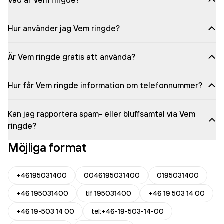
Vad är Vem ringde?
Hur använder jag Vem ringde?
Är Vem ringde gratis att använda?
Hur får Vem ringde information om telefonnummer?
Kan jag rapportera spam- eller bluffsamtal via Vem
ringde?
Möjliga format
+46195031400
0046195031400
0195031400
+46 195031400
tlf 195031400
+46 19 503 14 00
+46 19-503 14 00
tel:+46-19-503-14-00