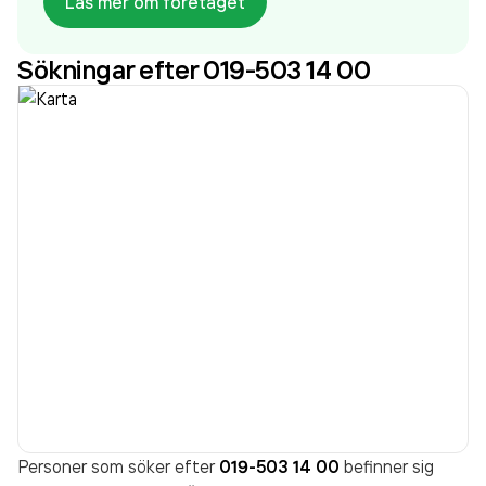
Läs mer om företaget
aktiebolag som varit aktivt sedan 2006. Optik
Smarteyes AB
omsatte 587 025 000,00 kr
Sökningar efter 019-503 14 00
senaste räkenskapsåret (2022).
Personer som söker efter
019-503 14 00
befinner sig