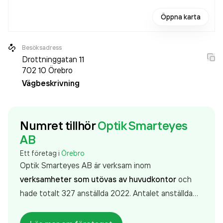
Öppna karta
Besöksadress
Drottninggatan 11
702 10
Örebro
Vägbeskrivning
Numret tillhör
Optik Smarteyes
AB
Ett företag i
Örebro
Optik Smarteyes AB är verksam inom
verksamheter som utövas av huvudkontor
och
hade totalt 327 anställda 2022. Antalet anställda
har ökat med 34 personer sedan 2021 då det
jobbade 293 personer på företaget. Bolaget är ett