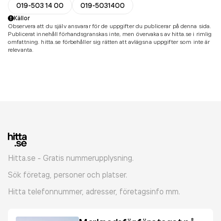
019-503 14 00
019-5031400
Källor
Observera att du själv ansvarar för de uppgifter du publicerar på denna sida.
Publicerat innehåll förhandsgranskas inte, men övervakas av hitta.se i rimlig
omfattning. hitta.se förbehåller sig rätten att avlägsna uppgifter som inte är
relevanta.
Hitta.se - Gratis nummerupplysning.
Sök företag, personer och platser.
Hitta telefonnummer, adresser, företagsinfo mm.