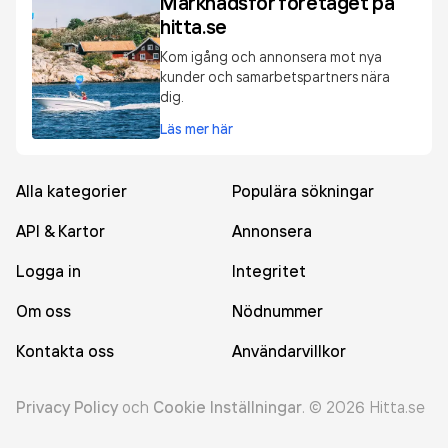
Marknadsför företaget på
hitta.se
Kom igång och annonsera mot nya
kunder och samarbetspartners nära
dig.
Läs mer här
Alla kategorier
Populära sökningar
API & Kartor
Annonsera
Logga in
Integritet
Om oss
Nödnummer
Kontakta oss
Användarvillkor
Privacy Policy
och
Cookie Inställningar
.
©
2026
Hitta.se