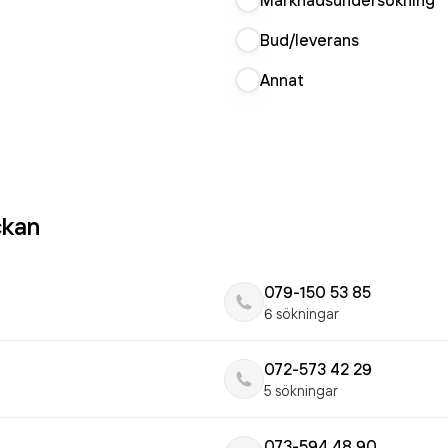
Marknadsundersökning
Bud/leverans
Annat
ckan
079-150 53 85
6 sökningar
072-573 42 29
5 sökningar
073-594 48 90