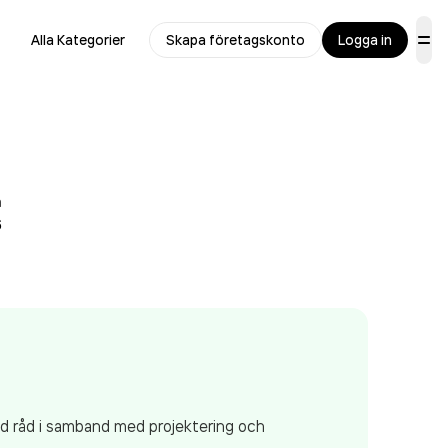
Alla Kategorier
Skapa företagskonto
Logga in
å
6
id råd i samband med projektering och