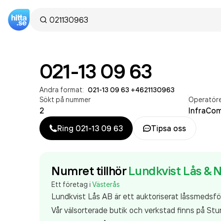
021-13 09 63
Andra format:
021-13 09 63
·
+4621130963
Sökt på nummer
Operatör
2
InfraCo
Ring
021-13 09 63
Tipsa oss
Numret tillhör
Lundkvist Lås & 
Ett företag i
Västerås
Lundkvist Lås AB är ett auktoriserat låssmedsf
Vår välsorterade butik och verkstad finns på St