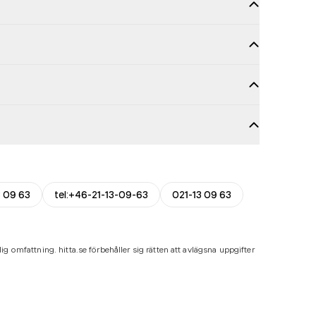
3 09 63
tel:+46-21-13-09-63
021-13 09 63
ig omfattning. hitta.se förbehåller sig rätten att avlägsna uppgifter