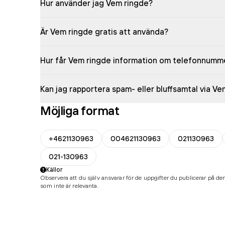
Hur använder jag Vem ringde?
Är Vem ringde gratis att använda?
Hur får Vem ringde information om telefonnumm
Kan jag rapportera spam- eller bluffsamtal via V
Möjliga format
+4621130963
004621130963
021130963
021-130963
Källor
Observera att du själv ansvarar för de uppgifter du publicerar på den
som inte är relevanta.