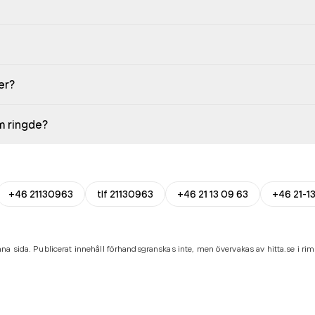
er?
em ringde?
+46 21130963
tlf 21130963
+46 21 13 09 63
+46 21-1
na sida. Publicerat innehåll förhandsgranskas inte, men övervakas av hitta.se i riml