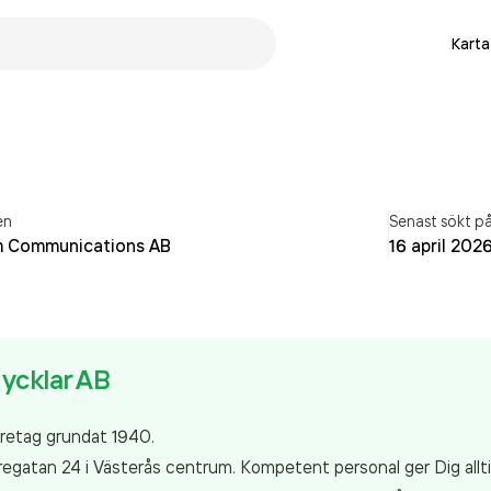
Karta
en
Senast sökt p
m Communications AB
16 april 202
Nycklar AB
öretag grundat 1940.
uregatan 24 i Västerås centrum. Kompetent personal ger Dig allt