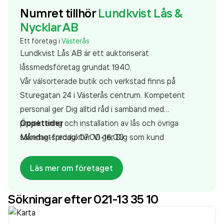
Numret tillhör
Lundkvist Lås &
Nycklar AB
Ett företag i
Västerås
Lundkvist Lås AB är ett auktoriserat
låssmedsföretag grundat 1940.
Vår välsorterade butik och verkstad finns på
Sturegatan 24 i Västerås centrum. Kompetent
personal ger Dig alltid råd i samband med
projektering och installation av lås och övriga
Öppettider
säkerhetsprodukter. Vi ger Dig som kund
Måndag-fredag: 07.00-16.00
helhetslösningar i säkerhetsfrågor samt den
dokumentation som erfordras eller önskas.
Läs mer om företaget
Sökningar efter 021-13 35 10