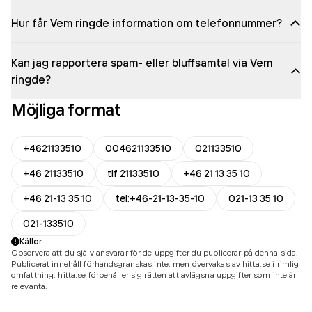
Hur får Vem ringde information om telefonnummer?
Kan jag rapportera spam- eller bluffsamtal via Vem
ringde?
Möjliga format
+4621133510
004621133510
021133510
+46 21133510
tlf 21133510
+46 21 13 35 10
+46 21-13 35 10
tel:+46-21-13-35-10
021-13 35 10
021-133510
Källor
Observera att du själv ansvarar för de uppgifter du publicerar på denna sida.
Publicerat innehåll förhandsgranskas inte, men övervakas av hitta.se i rimlig
omfattning. hitta.se förbehåller sig rätten att avlägsna uppgifter som inte är
relevanta.