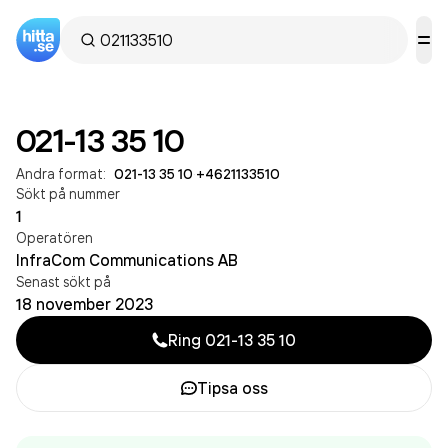
021-13 35 10
Andra format:
021-13 35 10
·
+4621133510
Sökt på nummer
1
Operatören
InfraCom Communications AB
Senast sökt på
18 november 2023
Ring
021-13 35 10
Tipsa oss