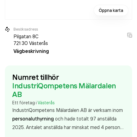
Öppna karta
Besöksadress
Pilgatan 8C
721 30
Västerås
Vägbeskrivning
Numret tillhör
IndustriQompetens Mälardalen
AB
Ett företag i
Västerås
IndustriQompetens Mälardalen AB är verksam inom
personaluthyrning
och hade totalt 97 anställda
2025. Antalet anställda har minskat med 4 personer
sedan 2024 då det jobbade 101 personer på