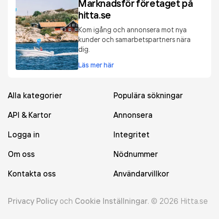
Marknadsför företaget på
hitta.se
Kom igång och annonsera mot nya
kunder och samarbetspartners nära
dig.
Läs mer här
Alla kategorier
Populära sökningar
API & Kartor
Annonsera
Logga in
Integritet
Om oss
Nödnummer
Kontakta oss
Användarvillkor
Privacy Policy
och
Cookie Inställningar
.
©
2026
Hitta.se