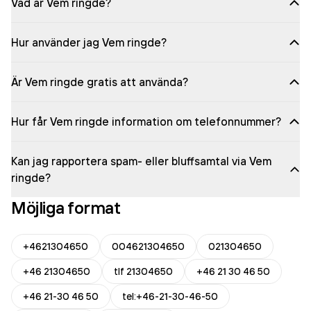
Vad är Vem ringde?
Hur använder jag Vem ringde?
Är Vem ringde gratis att använda?
Hur får Vem ringde information om telefonnummer?
Kan jag rapportera spam- eller bluffsamtal via Vem
ringde?
Möjliga format
+4621304650
004621304650
021304650
+46 21304650
tlf 21304650
+46 21 30 46 50
+46 21-30 46 50
tel:+46-21-30-46-50