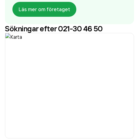
företaget. Bolaget är ett aktiebolag som varit aktivt
Läs mer om företaget
sedan 2000. IndustriQompetens Mälardalen AB
omsatte 70 467 000,00 kr
senaste
Sökningar efter 021-30 46 50
räkenskapsåret (2025).